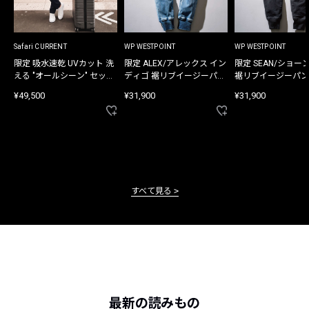
Safari CURRENT
WP WESTPOINT
WP WESTPOINT
限定 吸水速乾 UVカット 洗
限定 ALEX/アレックス イン
限定 SEAN/ショー
える "オールシーン" セット
ディゴ 裾リブイージーパン
裾リブイージーパン
アップ
ツ
¥49,500
¥31,900
¥31,900
すべて見る
最新の読みもの