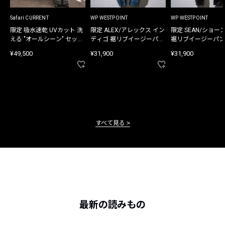
Safari CURRENT
WP WESTPOINT
WP WESTPOINT
限定 吸水速乾 UVカット 洗
限定 ALEX/アレックス イン
限定 SEAN/ショー
える "オールシーン" セット
ディゴ 裾リブイージーパン
裾リブイージーパン
アップ
ツ
¥49,500
¥31,900
¥31,900
すべて見る
最新の読みもの