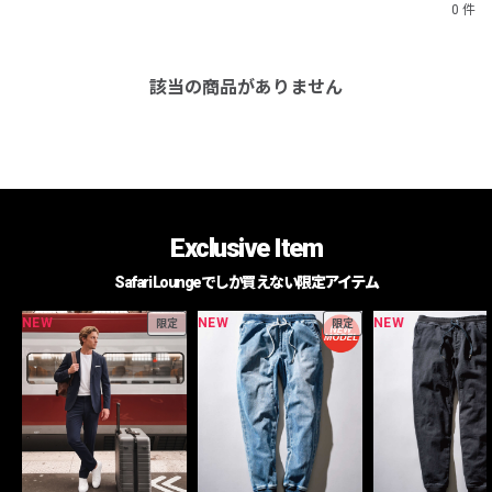
0 件
該当の商品がありません
Exclusive Item
Safari Loungeでしか買えない限定アイテム
NEW
NEW
NEW
限定
限定