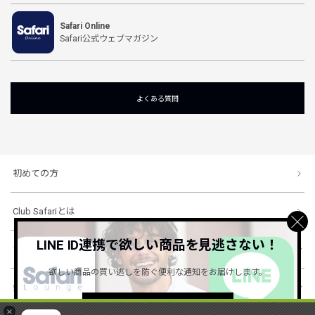
Safari Online
Safari公式ウェブマガジン
よくある質問
初めての方
Club Safariとは
LINE ID連携で欲しい商品を見逃さない！
ショッピングガイド
欲しい商品の買い逃しを防ぐ便利な通知をお届けします。
会社概要・規約
詳しくはこちら ＞
×