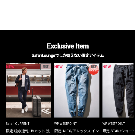
Exclusive Item
Safari Loungeでしか買えない限定アイテム
NEW
NEW
NEW
限定
限定
Safari CURRENT
WP WESTPOINT
WP WESTPOINT
限定 吸水速乾 UVカット 洗
限定 ALEX/アレックス イン
限定 SEAN/ショー