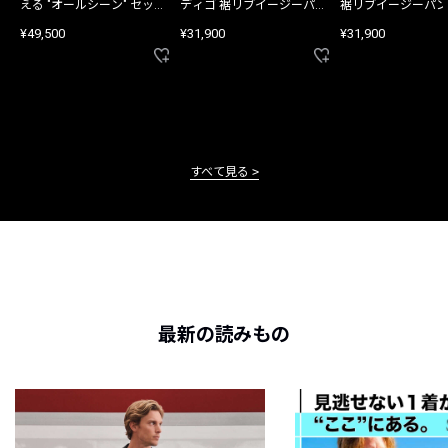
える "オールシーン" セット
ディゴ 裾リブイージーパン
裾リブイージーパン
アップ
ツ
¥49,500
¥31,900
¥31,900
すべて見る
最新の読みもの