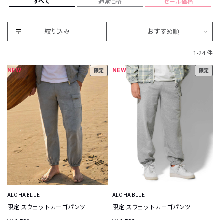
すべて
通常価格
セール価格
絞り込み
おすすめ順
1-24 件
NEW
NEW
限定
限定
ALOHA BLUE
ALOHA BLUE
限定 スウェットカーゴパンツ
限定 スウェットカーゴパンツ