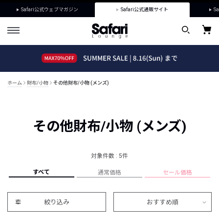
Safari公式ウェブマガジン
Safari公式通販サイト
Sa
ホーム
財布/小物
その他財布/小物 (メンズ)
その他財布/小物 (メンズ)
対象件数 : 5件
すべて
通常価格
セール価格
絞り込み
おすすめ順