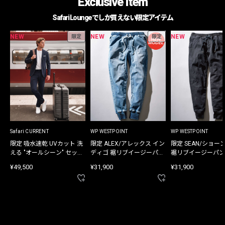
Exclusive Item
Safari Loungeでしか買えない限定アイテム
NEW
NEW
NEW
限定
限定
Safari CURRENT
WP WESTPOINT
WP WESTPOINT
限定 吸水速乾 UVカット 洗
限定 ALEX/アレックス イン
限定 SEAN/ショー
える "オールシーン" セット
ディゴ 裾リブイージーパン
裾リブイージーパン
アップ
ツ
¥49,500
¥31,900
¥31,900