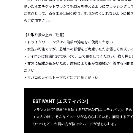
乾いたらエチケットブラシで毛並みを整えるようにブラッシングし
注意点として、ぬるま湯は固く絞り、毛羽が強く乱れないように拭
らご使用下さい。
【お取り扱い上のご注意】
・ドライクリーニングは石油系の溶剤をご使用ください
・水洗い可能ですが、芯地への影響をご考慮いただき優しくお洗い
・アイロンは低温(120℃以下)で、当て布をしてください。強く押
・非常に繊維が細かいため、摩擦により細かな繊維が付着する可能
ださい
・タバコの火やストーブなどにご注意ください
ESTIVANT [エスティバン]
フランス語で“避暑”を意味するESTIVANT(エスティバン)
す大人の旅"、そんなイメージが込められている。展開するア
りつつもどこか肩の力が抜けたムードが感じられる。