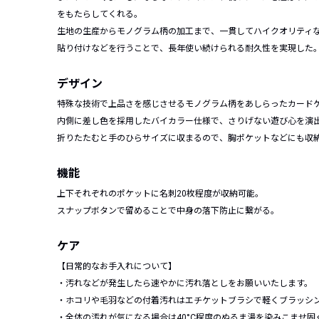
をもたらしてくれる。
生地の生産からモノグラム柄の加工まで、一貫してハイクオリティ
貼り付けなどを行うことで、長年使い続けられる耐久性を実現した
デザイン
特殊な技術で上品さを感じさせるモノグラム柄をあしらったカード
内側に差し色を採用したバイカラー仕様で、さりげない遊び心を演
折りたたむと手のひらサイズに収まるので、胸ポケットなどにも収
機能
上下それぞれのポケットに名刺20枚程度が収納可能。
スナップボタンで留めることで中身の落下防止に繋がる。
ケア
【日常的なお手入れについて】
・汚れなどが発生したら速やかに汚れ落としをお願いいたします。
・ホコリや毛羽などの付着汚れはエチケットブラシで軽くブラッシ
・全体の汚れが気になる場合は40°C程度のぬるま湯を染みこませ