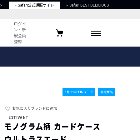
ン
Safari公式通販サイト
Safari BEST DELICIOUS
ログイ
ン・新
規会員
登録
ログイン・新規会員登録
お気に入りアイテム
ガイド
お気に入りブランド
お気に入り記事
最近チェックしたアイテム
8月SHOPPING FILE
限定商品
お気に入りブランドに追加
ポリシー
ESTIVANT
関する法律
モノグラム柄 カードケース
ウルトラスエード