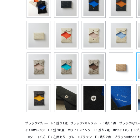
ブラック×ブルー F：残り1点 ブラック×キャメル F：残り1点 ブラック×グレ
イト×オレンジ F：残り8点 ホワイト×ピンク F：残り2点 ホワイト×ライトブ
ー×ターコイズ F：在庫あり グレー×ブラウン F：残り2点 ブラック×ホワイ