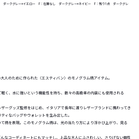
点 ダークグレー×イエロー F：在庫なし ダークグレー×ネイビー F：残り1点 ダークグレ
い大人のために作られた〈エスティバン〉のモノグラム柄アイテム。
ど軽く、水に強いという機能性を持ち、数々の高級車の内装にも使用される
レザーグッズ監修をはじめ、イタリアで長年に渡りレザーブランドに携わってき
リティなバッグやウォレットを生み出した。
いて柄を表現。このモノグラム柄は、光の当たり方により浮かび上がり、見る
どんなコーディネートにもマッチし、上品な大人にふさわしい、さりげない個性