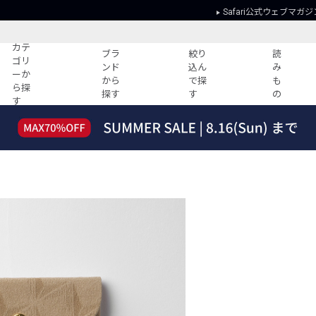
Safari公式ウェブマガジ
カテ
ブラ
絞り
読
ゴリ
ンド
込ん
み
ーか
から
で探
も
ら探
探す
す
の
す
読みもの
ガイド
ー
すべての記事
ショッピング
2026年のイチオシTシャツ！
初めての方
“WP”のイージーパンツを徹底解説&コ
Club Safari
ーデ紹介
よくある質問
HOTなコーデ TOP20
会社概要
ディネート
新ブランドご紹介！
会員利用規約
人気記事ランキング
プライバシー
バイヤーズ レコメンド
特定商取引に
今週の別注アイテム
ウィークリーコーデ