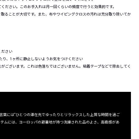
てください。このお手入れは月一回くらいの頻度で行うと効果的です。
き取ることが大切です。また、布やワイピングクロスの汚れは充分取り除いてか
ください
したり、1ヶ所に静止しないようお気をつけください
性がございます。これは色落ちではございません。粘着テープなどで除去してく
。その言葉には"ひとつの滞在先でゆったりとリラックスした上質な時間を過ご
イテムには、ヨーロッパの避暑地が持つ洗練された品のよさ、高級感があ