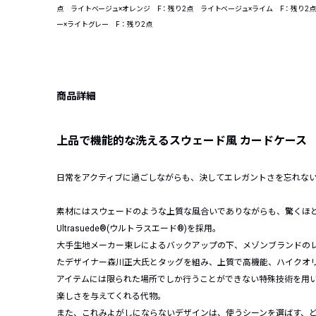
点 ライトベージュ×オレンジ F：残り2点 ライトベージュ×ライム F：残り2
ー×ライトグレー F：残り2点
商品詳細
上品で機能的な洗えるスウェード風 カードケース
日常をアクティブに過ごしながらも、決してエレガントさを忘れな
素材にはスウェードのような上質な風合いでありながらも、驚くほ
Ultrasuede®(ウルトラスエード®)を採用。
大手生地メーカー東レによるバックアップの下、メゾンブランドの
たデザイナー森川正大氏とタッグを組み、上質で高機能、ハイクオ
アイテムには限られた場所でしか行うことができない特殊技術を用
楽しさを与えてくれる代物。
また、これみよがしにならないデザインは、使うシーンを選ばす、