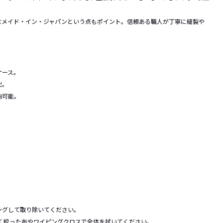
なメイド・イン・ジャパンという点もポイント。信頼ある職人が丁寧に縫製や
。
ケース。
出。
納可能。
ングして取り除いてください。
固く絞った布やワイピングクロスで全体を拭いてください。