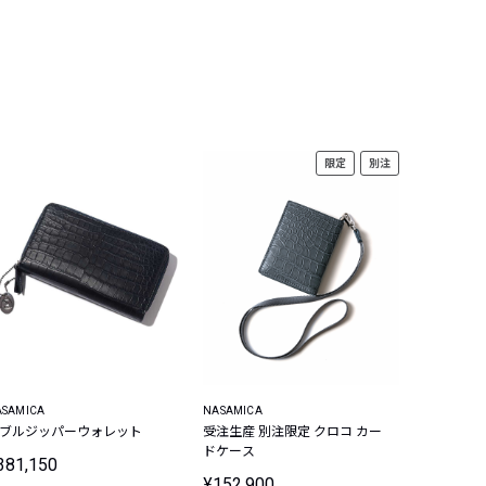
限定
別注
ASAMICA
NASAMICA
ブルジッパーウォレット
受注生産 別注限定 クロコ カー
ドケース
381,150
¥152,900