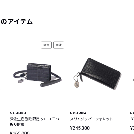
めのアイテム
限定
別注
NASAMICA
NASAMICA
N
受注生産 別注限定 クロコ 三つ
スリムジッパーウォレット
ダ
折り財布
¥245,300
¥
¥165,000