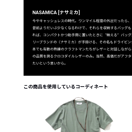
NASAMICA [ナサミカ]
今やキャッシュレスの時代。ワンマイル程度の外出だったら、
昔前よりだいぶ少なくなるわけで、それらを収納するバッグも
れば、コンパクトかつ助手席に置いたときに〝映える〞バッグ
リーブランドの〈ナサミカ〉が手掛ける、その名もドライビン
本でも有数の熟練のクラフトマンたちがレザーと対話しながら
の品質を誇るクロコダイルレザーのみ。当然、高価だがアフタ
たいという思いから。
この商品を使用しているコーディネート