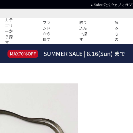
Safari公式ウェブマガジ
カテ
ブラ
絞り
読
ゴリ
ンド
込ん
み
ーか
から
で探
も
ら探
探す
す
の
す
読みもの
ガイド
ー
すべての記事
ショッピング
2026年のイチオシTシャツ！
初めての方
“WP”のイージーパンツを徹底解説&コ
Club Safari
ーデ紹介
よくある質問
HOTなコーデ TOP20
会社概要
ディネート
新ブランドご紹介！
会員利用規約
人気記事ランキング
プライバシー
バイヤーズ レコメンド
特定商取引に
今週の別注アイテム
ウィークリーコーデ