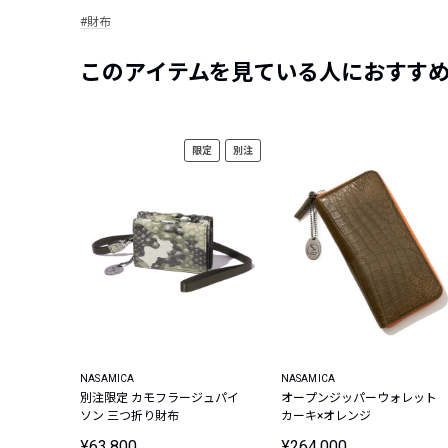
#財布
このアイテムを見ている人におすす
限定
別注
NASAMICA
NASAMICA
別注限定 カモフラージュパイ
オープンジッパーウォレット
ソン 三つ折り財布
カーキ×オレンジ
¥63,800
¥264,000