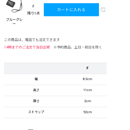
F
カートに入れる
残り1点
ブルーグレ
ー
この商品は、電話でも注文できます
14時までのご注文で当日出荷
※予約商品、土日・祝日を除く
F
幅
8.5cm
高さ
11cm
厚さ
2cm
ストラップ
92cm