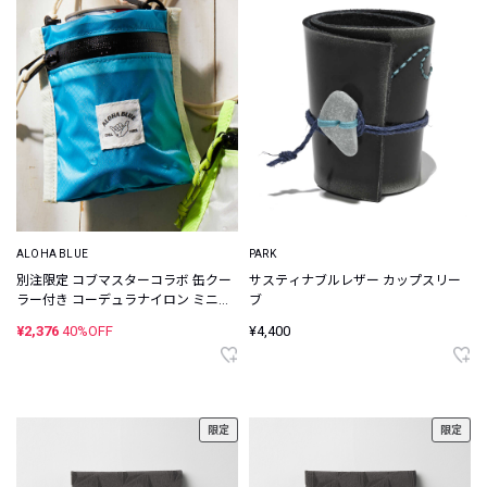
ALOHA BLUE
PARK
別注限定 コブマスターコラボ 缶クー
サスティナブルレザー カップスリー
ラー付き コーデュラナイロン ミニウ
ブ
ォレット
¥2,376
40%OFF
¥4,400
限定
限定