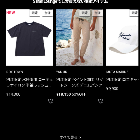
Safari Loungeでしか買えない限定アイテム
NEW
限定
別注
限定
別注
限定
DOGTOWN
YANUK
MUTA MARINE
別注限定 水陸両用 コーデュ
別注限定 ペイント加工 リゾ
別注限定 ロゴキャ
ラナイロン 半袖ラッシュガ
ートジーンズ デニムパンツ
¥9,900
ード
¥14,300
¥18,150
50%OFF
すべて見る