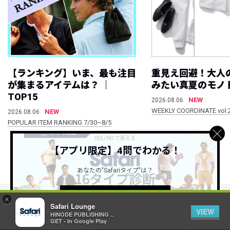
【ランキング】いま、最も注目
重見え回避！大人
が集まるアイテムは？ ｜
みたい真夏のモノ
TOP15
NEW
2026.08.06
WEEKLY COORDINATE vol.
NEW
2026.08.06
POPULAR ITEM RANKING 7/30~8/5
【アプリ限定】4問でわかる！
すべて見る
あなたの"Safariタイプ"は？
詳しくはこちら ＞
×
Safari Lounge
VIEW
公式SNSアカウント
HINODE PUBLISHING ..
GET - In Google Play