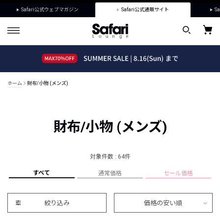
Safari公式ウェブマガジン
Safari公式通販サイト
Sa
ホーム
財布/小物 (メンズ)
財布/小物 (メンズ)
対象件数 : 64件
すべて
通常価格
セール価格
絞り込み
価格の安い順