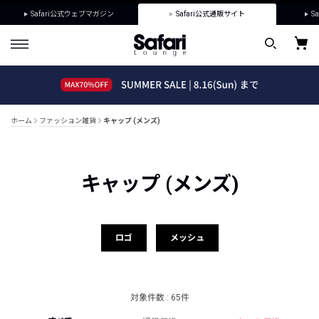
Safari公式ウェブマガジン
Safari公式通販サイト
Sa
ホーム
ファッション雑貨
キャップ (メンズ)
キャップ (メンズ)
ロゴ
メッシュ
対象件数 : 65件