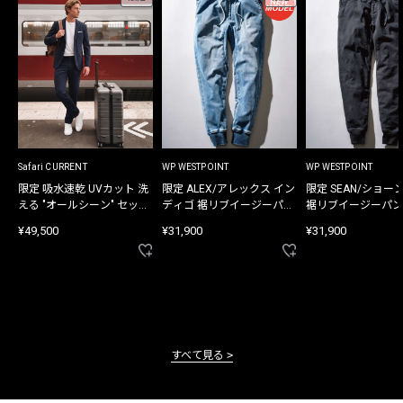
Safari CURRENT
WP WESTPOINT
WP WESTPOINT
限定 吸水速乾 UVカット 洗
限定 ALEX/アレックス イン
限定 SEAN/ショー
える "オールシーン" セット
ディゴ 裾リブイージーパン
裾リブイージーパン
アップ
ツ
¥49,500
¥31,900
¥31,900
すべて見る