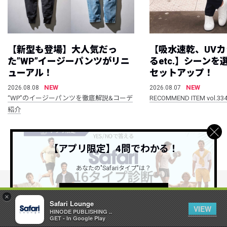
【新型も登場】大人気だっ
【吸水速乾、UV
た”WP”イージーパンツがリニ
るetc.】シーン
ューアル！
セットアップ！
NEW
NEW
2026.08.08
2026.08.07
“WP”のイージーパンツを徹底解説&コーデ
RECOMMEND ITEM vol.33
紹介
すべて見る
【アプリ限定】4問でわかる！
あなたの"Safariタイプ"は？
詳しくはこちら ＞
×
公式SNSアカウント
Safari Lounge
VIEW
HINODE PUBLISHING ..
GET - In Google Play