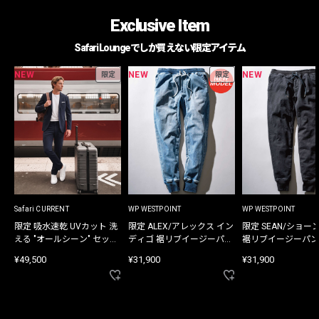
Exclusive Item
Safari Loungeでしか買えない限定アイテム
NEW
NEW
NEW
限定
限定
Safari CURRENT
WP WESTPOINT
WP WESTPOINT
限定 吸水速乾 UVカット 洗
限定 ALEX/アレックス イン
限定 SEAN/ショー
える "オールシーン" セット
ディゴ 裾リブイージーパン
裾リブイージーパン
アップ
ツ
¥49,500
¥31,900
¥31,900