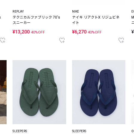
REPLAY
NIKE
E
s
テクニカルファブリック 70's
ナイキ リアクトX リジュビネ
M
スニーカー
イト
¥13,200
¥6,270
¥
40%OFF
40%OFF
SLEEPERS
SLEEPERS
O