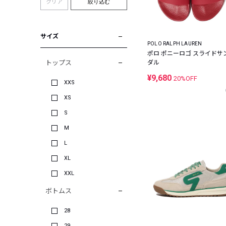
クリア
絞り込む
サイズ
POLO RALPH LAUREN
ポロ ポニーロゴ スライドサ
トップス
ダル
¥9,680
20%OFF
XXS
XS
S
M
L
XL
XXL
ボトムス
28
29