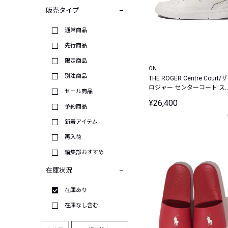
販売タイプ
通常商品
先行商品
限定商品
ON
別注商品
THE ROGER Centre Court/ザ
ロジャー センターコート ス
セール商品
ーカー
¥26,400
予約商品
新着アイテム
再入荷
編集部おすすめ
在庫状況
在庫あり
在庫なし含む