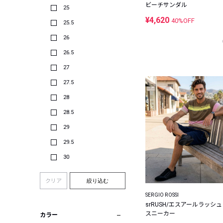
ビーチサンダル
25
¥4,620
40%OFF
25.5
26
26.5
27
27.5
28
28.5
29
29.5
30
クリア
絞り込む
SERGIO ROSSI
srRUSH/エスアールラッシュ
スニーカー
カラー