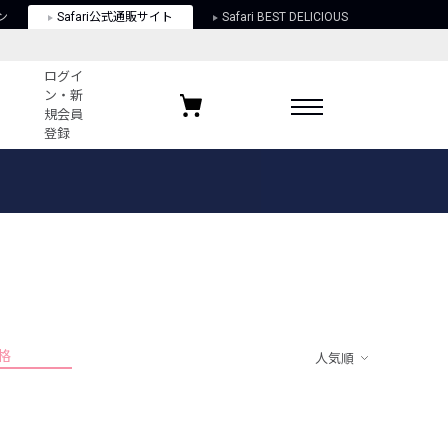
ン
Safari公式通販サイト
Safari BEST DELICIOUS
ログイ
ン・新
規会員
登録
ログイン・新規会員登録
お気に入りアイテム
ガイド
お気に入りブランド
お気に入り記事
最近チェックしたアイテム
格
人気順
ポリシー
関する法律