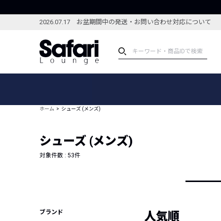
2026.07.17 お盆期間中の発送・お問い合わせ対応について
アイテム
スペシャル
カテゴリーから探す
スペシャルフィーチャ
ホーム
シューズ (メンズ)
ブランドから探す
特集記事
絞り込んで探す
シューズ (メンズ)
新着アイテム
コーディネート
編集部のおすすめアイテム
対象件数 :
53
件
編集部のおすすめコー
ランキング
雑誌・カタログ掲載アイテム
セール
ブランド
人気順