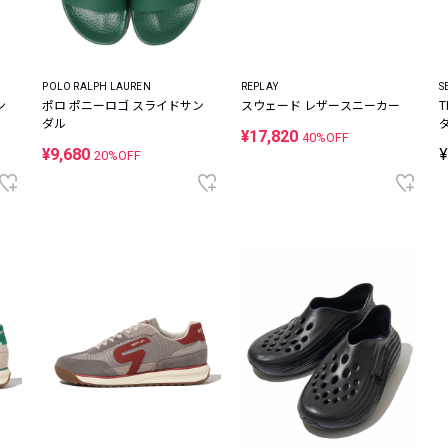
POLO RALPH LAUREN
REPLAY
S
ン
ポロ ポニーロゴ スライドサン
スウェード レザースニーカー
ダル
¥17,820
40%OFF
¥9,680
¥
20%OFF