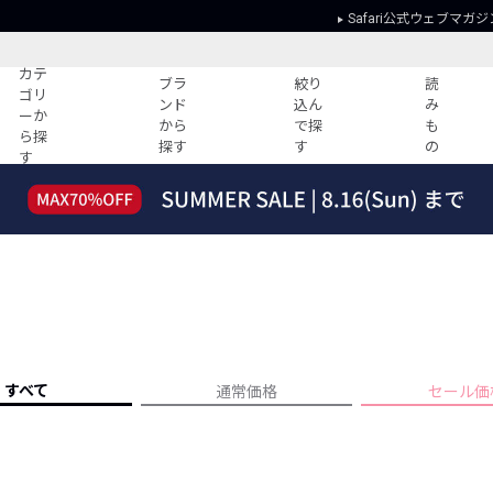
Safari公式ウェブマガジ
カテ
ブラ
絞り
読
ゴリ
ンド
込ん
み
ーか
から
で探
も
ら探
探す
す
の
す
読みもの
ガイド
ー
すべての記事
ショッピング
2026年のイチオシTシャツ！
初めての方
“WP”のイージーパンツを徹底解説&コ
Club Safari
ーデ紹介
よくある質問
HOTなコーデ TOP20
会社概要
ディネート
新ブランドご紹介！
会員利用規約
すべて
通常価格
セール価
人気記事ランキング
プライバシー
バイヤーズ レコメンド
特定商取引に
今週の別注アイテム
ウィークリーコーデ