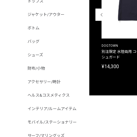
トップス
ジャケット/アウター
ボトム
バッグ
THE DUFFER OF ST.GEORGE
DOGTOWN
別注限定 ピグメントダイ バックプリント サーフ
別注限定 水陸両用 
シューズ
プリントTシャツ
シュガード
¥9,900
¥14,300
財布/小物
アクセサリー/時計
ヘルス&コスメティクス
インテリア/ルームアイテム
モバイル/ステーショナリー
サーフ/マリングッズ