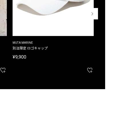
MUTA MARINE
CROSSLEY
ム
別注限定 ロゴキャップ
別注限定 ノースリ
¥9,900
¥8,580
40%OFF