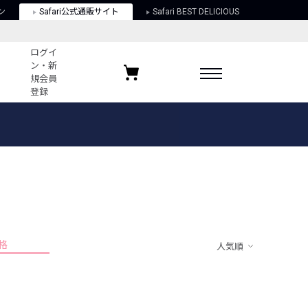
ン
Safari公式通販サイト
Safari BEST DELICIOUS
ログイ
ン・新
規会員
登録
ログイン・新規会員登録
お気に入りアイテム
ガイド
お気に入りブランド
お気に入り記事
最近チェックしたアイテム
格
人気順
ポリシー
関する法律