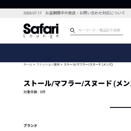
2026.07.17 お盆期間中の発送・お問い合わせ対応について
アイテム
スペシャル
カテゴリーから探す
スペシャルフィーチャ
ホーム
ファッション雑貨
ストール/マフラー/スヌード (メンズ)
ブランドから探す
特集記事
絞り込んで探す
ストール/マフラー/スヌード (メン
新着アイテム
コーディネート
編集部のおすすめアイテム
対象件数 :
0
件
編集部のおすすめコー
ランキング
雑誌・カタログ掲載アイテム
セール
ブランド