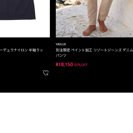
YANUK
コーデュラナイロン 半袖ラッ
別注限定 ペイント加工 リゾートジーンズ デニ
パンツ
¥18,150
50%OFF