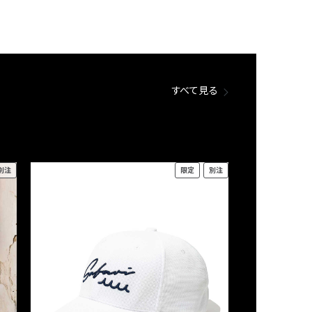
すべて見る
別注
限定
別注