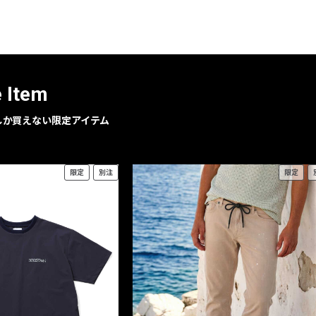
レコメンドアイテム
ピックアップアイテム
フォーカスブランド
セールおすすめアイテム
e Item
人気アイテム TOP 15
geでしか買えない限定アイテム
限定
別注
限定