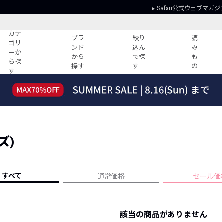
Safari公式ウェブマガジ
カテ
ブラ
絞り
読
ゴリ
ンド
込ん
み
ーか
から
で探
も
ら探
探す
す
の
す
読みもの
ガイド
ー
すべての記事
ショッピング
2026年のイチオシTシャツ！
初めての方
“WP”のイージーパンツを徹底解説&コ
Club Safari
ーデ紹介
ズ)
よくある質問
HOTなコーデ TOP20
会社概要
ディネート
新ブランドご紹介！
会員利用規約
すべて
通常価格
セール価
人気記事ランキング
プライバシー
バイヤーズ レコメンド
特定商取引に
今週の別注アイテム
該当の商品がありません
ウィークリーコーデ