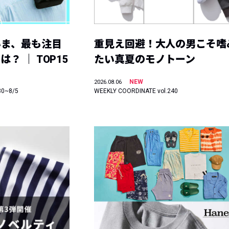
いま、最も注目
重見え回避！大人の男こそ嗜
？ ｜ TOP15
たい真夏のモノトーン
NEW
2026.08.06
30~8/5
WEEKLY COORDINATE vol.240