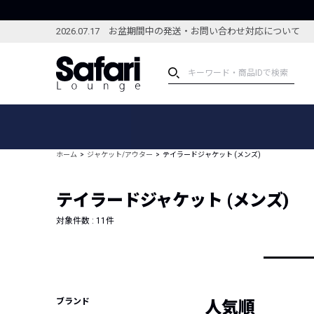
2026.07.17 お盆期間中の発送・お問い合わせ対応について
アイテム
スペシャル
カテゴリーから探す
スペシャルフィーチャ
ホーム
ジャケット/アウター
テイラードジャケット (メンズ)
ブランドから探す
特集記事
絞り込んで探す
テイラードジャケット (メンズ)
新着アイテム
コーディネート
編集部のおすすめアイテム
対象件数 :
11
件
編集部のおすすめコー
ランキング
雑誌・カタログ掲載アイテム
セール
ブランド
人気順