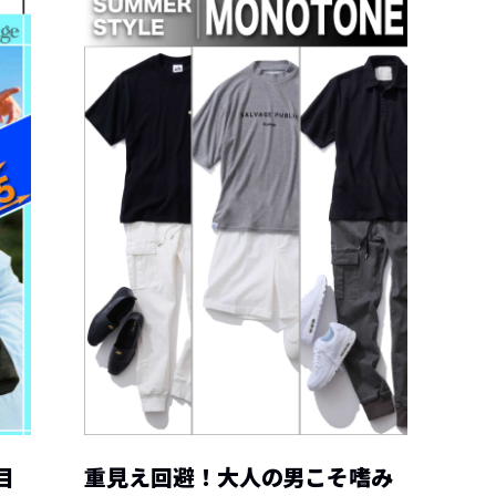
目
重見え回避！大人の男こそ嗜み