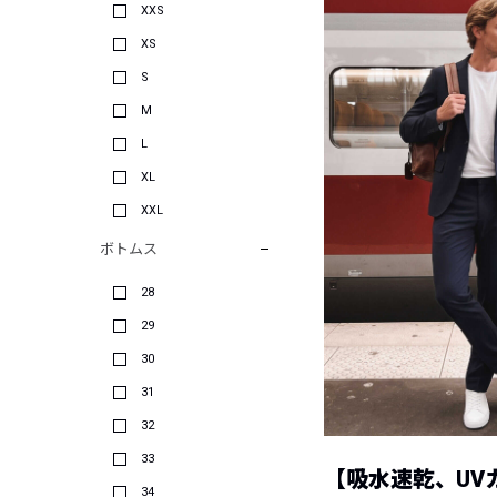
XXS
XS
S
M
L
XL
XXL
ボトムス
28
29
30
31
32
33
【吸水速乾、UV
34