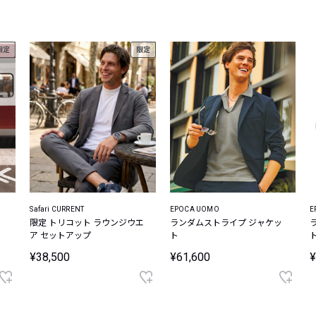
レコメンドアイテム
ピックアップアイテム
限定
限定
フォーカスブランド
セールおすすめアイテム
人気アイテム TOP 15
Safari CURRENT
EPOCA UOMO
E
え
限定 トリコット ラウンジウエ
ランダムストライプ ジャケッ
ッ
ア セットアップ
ト
¥38,500
¥61,600
¥