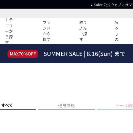
Safari公式ウェブマガジ
カテ
ブラ
絞り
読
ゴリ
ンド
込ん
み
ーか
から
で探
も
ら探
探す
す
の
す
読みもの
ガイド
ー
すべての記事
ショッピング
2026年のイチオシTシャツ！
初めての方
“WP”のイージーパンツを徹底解説&コ
Club Safari
ーデ紹介
よくある質問
HOTなコーデ TOP20
会社概要
ディネート
新ブランドご紹介！
会員利用規約
すべて
通常価格
セール価
人気記事ランキング
プライバシー
バイヤーズ レコメンド
特定商取引に
今週の別注アイテム
ウィークリーコーデ