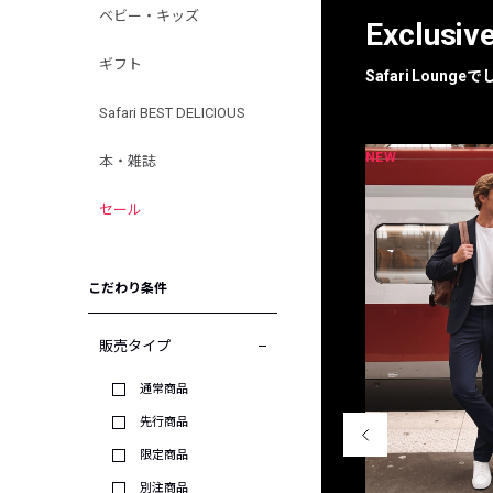
ベビー・キッズ
Exclusiv
ギフト
Safari Loun
Safari BEST DELICIOUS
NEW
NEW
限定
別注
本・雑誌
セール
こだわり条件
販売タイプ
通常商品
先行商品
限定商品
別注商品