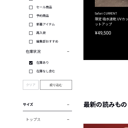
セール商品
ACANTHUS
Safari CURRENT
予約商品
別注限定 フード付き チェックシャツジャケット
限定 吸水速乾 UVカッ
ットアップ
新着アイテム
¥31,900
¥49,500
再入荷
編集部おすすめ
在庫状況
在庫あり
在庫なし含む
クリア
絞り込む
最新の読みもの
サイズ
トップス