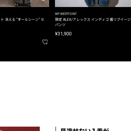
WP WESTPOINT
ト 洗える "オールシーン" セ
限定 ALEX/アレックス インディゴ 裾リブイー
パンツ
¥31,900