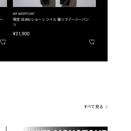
WP WESTPOINT
WP WESTPOINT
ジー
限定 SEAN/ショーン ツイル 裾リブイージーパン
限定 DAVID/デイヴィッド インデ
ツ
イージーパンツ
¥31,900
¥33,000
すべて見る