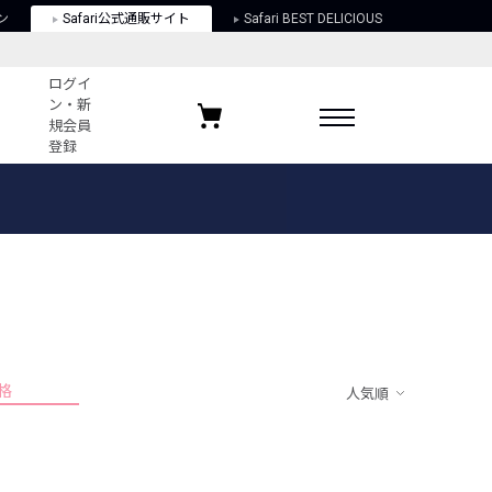
ン
Safari公式通販サイト
Safari BEST DELICIOUS
ログイ
ン・新
規会員
登録
ログイン・新規会員登録
お気に入りアイテム
ガイド
お気に入りブランド
お気に入り記事
最近チェックしたアイテム
格
人気順
ポリシー
関する法律