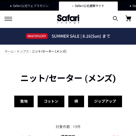
Safari公式ウェブマガジン
Safari公式通販サイト
Sa
ホーム
トップス
ニット/セーター (メンズ)
ニット/セーター (メンズ)
無地
コットン
柄
ジップアップ
対象件数 : 19件