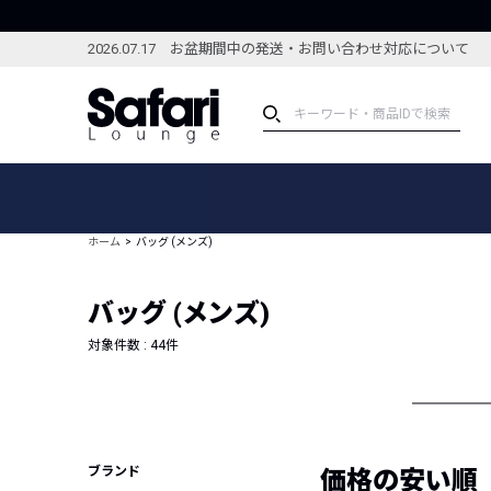
2026.07.17 お盆期間中の発送・お問い合わせ対応について
アイテム
スペシャル
カテゴリーから探す
スペシャルフィーチャ
ホーム
バッグ (メンズ)
ブランドから探す
特集記事
絞り込んで探す
バッグ (メンズ)
新着アイテム
コーディネート
編集部のおすすめアイテム
対象件数 :
44
件
編集部のおすすめコー
ランキング
雑誌・カタログ掲載アイテム
セール
ブランド
価格の安い順