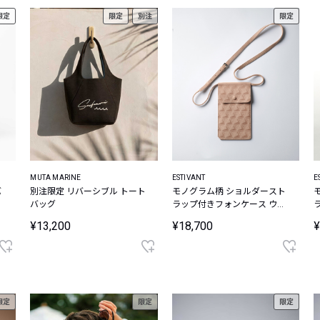
限定
限定
別注
限定
MUTA MARINE
ESTIVANT
E
バ
別注限定 リバーシブル トート
モノグラム柄 ショルダースト
バッグ
ラップ付きフォンケース ウル
トラスエード Ultrasuede
ト
¥13,200
¥18,700
¥
限定
限定
限定