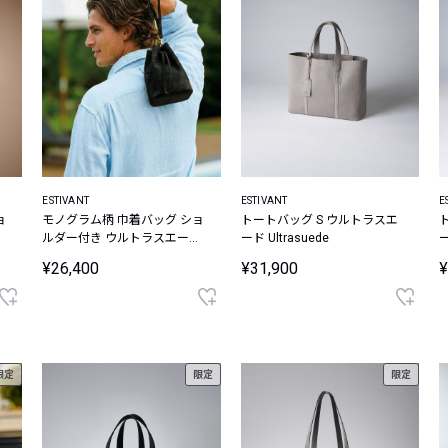
ESTIVANT
ESTIVANT
E
ョ
モノグラム柄 巾着バッグ ショ
トートバッグ S ウルトラスエ
ド
ルダー付き ウルトラスエード
ード Ultrasuede
ー
Ultrasuede
¥26,400
¥31,900
¥
限定
限定
限定