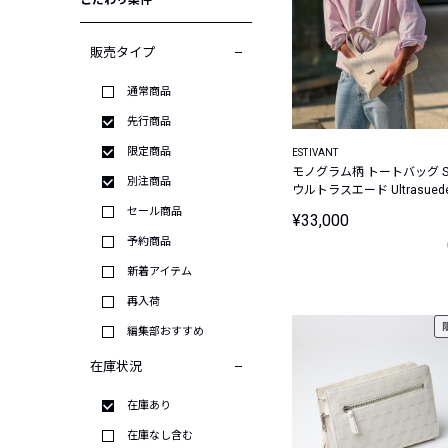
こだわり条件
販売タイプ
通常商品
先行商品
限定商品
ESTIVANT
モノグラム柄 トートバッグ 
別注商品
ウルトラスエード Ultrasued
セール商品
¥33,000
予約商品
新着アイテム
再入荷
編集部おすすめ
在庫状況
在庫あり
在庫なし含む