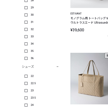
28
29
ESTIVANT
30
モノグラム柄 トートバッグ 
31
ウルトラスエード Ultrasued
32
¥39,600
33
34
35
36
シューズ
22
22.5
23
23.5
24