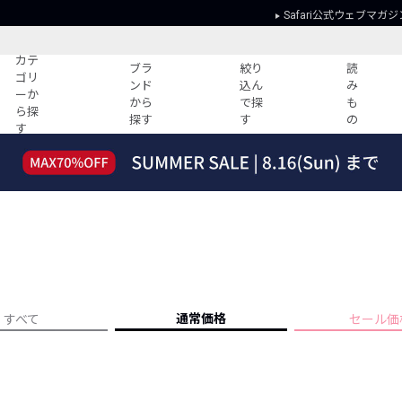
Safari公式ウェブマガジ
カテ
ブラ
絞り
読
ゴリ
ンド
込ん
み
ーか
から
で探
も
ら探
探す
す
の
す
読みもの
ガイド
ー
すべての記事
ショッピング
2026年のイチオシTシャツ！
初めての方
“WP”のイージーパンツを徹底解説&コ
Club Safari
ーデ紹介
よくある質問
HOTなコーデ TOP20
会社概要
ディネート
新ブランドご紹介！
会員利用規約
通常価格
すべて
セール価
人気記事ランキング
プライバシー
バイヤーズ レコメンド
特定商取引に
今週の別注アイテム
ウィークリーコーデ