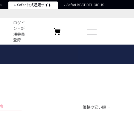
ン
Safari公式通販サイト
Safari BEST DELICIOUS
ログイ
ン・新
規会員
登録
ログイン・新規会員登録
お気に入りアイテム
ガイド
お気に入りブランド
お気に入り記事
最近チェックしたアイテム
格
価格の安い順
ポリシー
関する法律