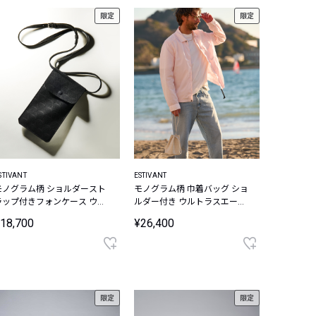
限定
限定
STIVANT
ESTIVANT
モノグラム柄 ショルダースト
モノグラム柄 巾着バッグ ショ
ラップ付きフォンケース ウル
ルダー付き ウルトラスエード
ラスエード Ultrasuede
Ultrasuede
18,700
¥26,400
限定
限定