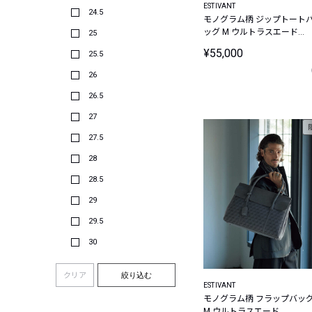
ESTIVANT
24.5
モノグラム柄 ジップトート
ッグ M ウルトラスエード
25
Ultrasuede
¥55,000
25.5
26
26.5
27
27.5
28
28.5
29
29.5
30
クリア
絞り込む
ESTIVANT
モノグラム柄 フラップバッ
M ウルトラスエード