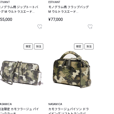
STIVANT
ESTIVANT
モノグラム柄 ジップトートバ
モノグラム柄 フラップバッグ
ッグ M ウルトラスエード
M ウルトラスエード
ltrasuede
Ultrasuede
55,000
¥77,000
限定
別注
限定
別注
ASAMICA
NASAMICA
別注限定 カモフラージュ パイ
カモフラージュパイソン ドラ
ソンクラッチ
イビング ソフトトランクバッ