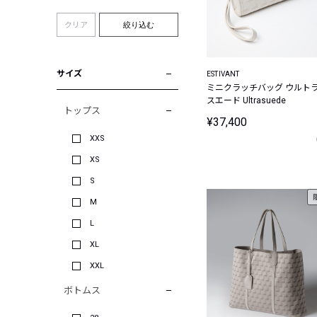
クリア
絞り込む
サイズ
ESTIVANT
ミニクラッチバッグ ウルト
スエード Ultrasuede
トップス
¥37,400
XXS
XS
S
M
L
XL
XXL
ボトムス