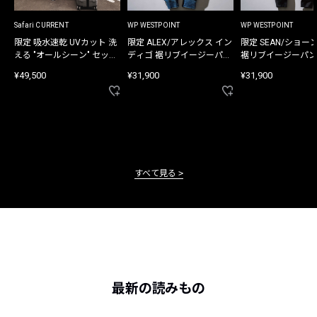
Safari CURRENT
WP WESTPOINT
WP WESTPOINT
限定 吸水速乾 UVカット 洗
限定 ALEX/アレックス イン
限定 SEAN/ショー
える "オールシーン" セット
ディゴ 裾リブイージーパン
裾リブイージーパン
アップ
ツ
¥49,500
¥31,900
¥31,900
すべて見る
最新の読みもの