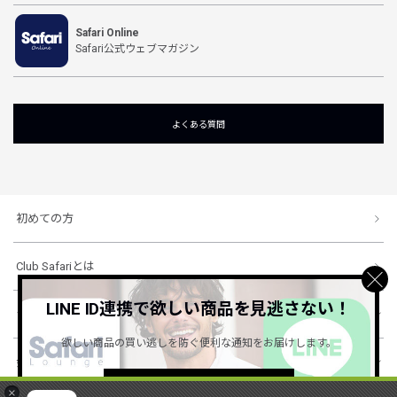
Safari Online
Safari公式ウェブマガジン
よくある質問
初めての方
Club Safariとは
LINE ID連携で欲しい商品を見逃さない！
ショッピングガイド
欲しい商品の買い逃しを防ぐ便利な通知をお届けします。
会社概要・規約
詳しくはこちら ＞
×