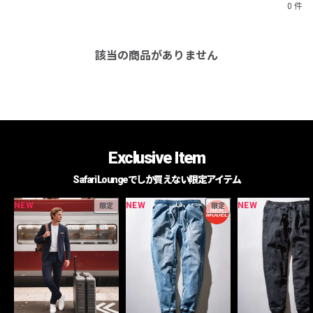
0 件
該当の商品がありません
Exclusive Item
Safari Loungeでしか買えない限定アイテム
NEW
NEW
NEW
限定
限定