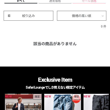
すべて
通常価格
セール価格
絞り込み
価格の高い順
0 件
該当の商品がありません
Exclusive Item
Safari Loungeでしか買えない限定アイテム
NEW
NEW
NEW
限定
限定