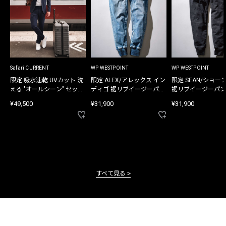
Safari CURRENT
WP WESTPOINT
WP WESTPOINT
限定 吸水速乾 UVカット 洗
限定 ALEX/アレックス イン
限定 SEAN/ショー
える "オールシーン" セット
ディゴ 裾リブイージーパン
裾リブイージーパン
アップ
ツ
¥49,500
¥31,900
¥31,900
すべて見る