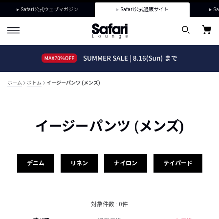
Safari公式ウェブマガジン
Safari公式通販サイト
Sa
ホーム
ボトム
イージーパンツ (メンズ)
イージーパンツ (メンズ)
デニム
リネン
ナイロン
テイパード
対象件数 : 0件