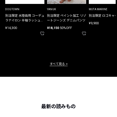
DOGTOWN
YANUK
MUTA MARINE
別注限定 水陸両用 コーデュ
別注限定 ペイント加工 リゾ
別注限定 ロゴキャ
ラナイロン 半袖ラッシュガ
ートジーンズ デニムパンツ
¥9,900
ード
¥14,300
¥18,150
50%OFF
すべて見る
最新の読みもの