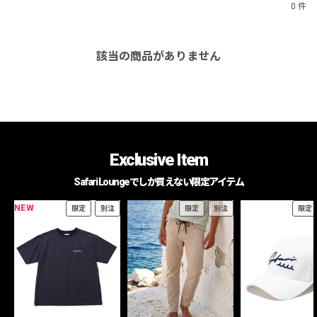
0 件
該当の商品がありません
Exclusive Item
Safari Loungeでしか買えない限定アイテム
NEW
限定
別注
限定
別注
限定