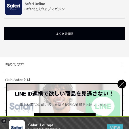
Safari Online
Safari公式ウェブマガジン
よくある質問
初めての方
Club Safariとは
LINE ID連携で欲しい商品を見逃さない！
ショッピングガイド
欲しい商品の買い逃しを防ぐ便利な通知をお届けします。
会社概要・規約
詳しくはこちら ＞
×
Safari Lounge
VIEW