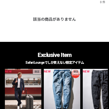
0 件
該当の商品がありません
Exclusive Item
Safari Loungeでしか買えない限定アイテム
NEW
NEW
NEW
限定
限定