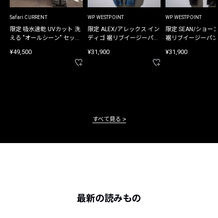
Safari CURRENT
WP WESTPOINT
WP WESTPOINT
限定 吸水速乾 UVカット 洗
限定 ALEX/アレックス イン
限定 SEAN/ショー
える "オールシーン" セット
ディゴ 裾リブイージーパン
裾リブイージーパン
アップ
ツ
¥49,500
¥31,900
¥31,900
すべて見る
最新の読みもの