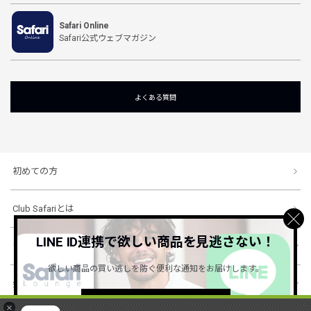
Safari Online
Safari公式ウェブマガジン
よくある質問
初めての方
Club Safariとは
LINE ID連携で欲しい商品を見逃さない！
ショッピングガイド
欲しい商品の買い逃しを防ぐ便利な通知をお届けします。
会社概要・規約
詳しくはこちら ＞
×