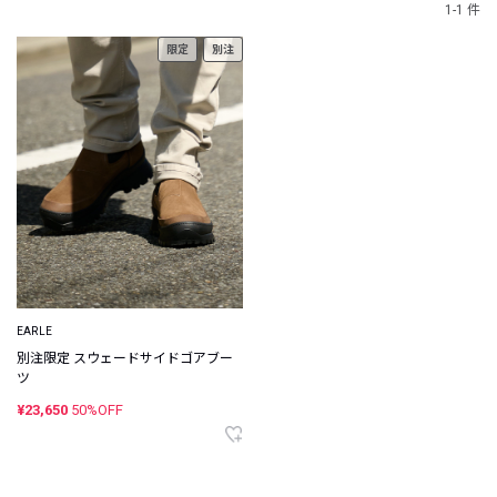
1-1 件
限定
別注
EARLE
別注限定 スウェードサイドゴアブー
ツ
¥23,650
50%OFF