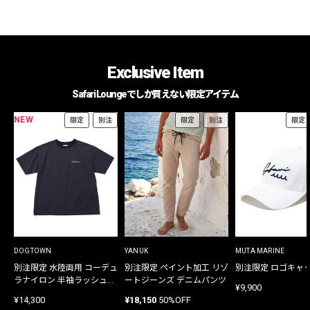
Exclusive Item
Safari Loungeでしか買えない限定アイテム
NEW
限定
別注
限定
別注
限定
DOGTOWN
YANUK
MUTA MARINE
別注限定 水陸両用 コーデュ
別注限定 ペイント加工 リゾ
別注限定 ロゴキャ
ラナイロン 半袖ラッシュガ
ートジーンズ デニムパンツ
¥9,900
ード
¥14,300
¥18,150
50%OFF