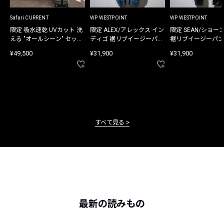
Safari CURRENT
WP WESTPOINT
WP WESTPOINT
限定 吸水速乾 UVカット 洗
限定 ALEX/アレックス イン
限定 SEAN/ショー
える "オールシーン" セット
ディゴ 裾リブイージーパン
裾リブイージーパン
アップ
ツ
¥49,500
¥31,900
¥31,900
すべて見る
最新の読みもの