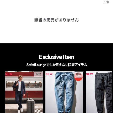
0 件
該当の商品がありません
Exclusive Item
Safari Loungeでしか買えない限定アイテム
NEW
NEW
NEW
限定
限定