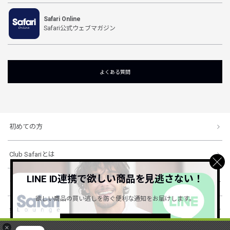
Safari Online
Safari公式ウェブマガジン
よくある質問
初めての方
Club Safariとは
LINE ID連携で欲しい商品を見逃さない！
ショッピングガイド
欲しい商品の買い逃しを防ぐ便利な通知をお届けします。
会社概要・規約
詳しくはこちら ＞
×