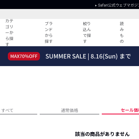
Safari公式ウェブマガジ
カテ
ブラ
絞り
読
ゴリ
ンド
込ん
み
ーか
から
で探
も
ら探
探す
す
の
す
読みもの
ガイド
ー
すべての記事
ショッピング
2026年のイチオシTシャツ！
初めての方
“WP”のイージーパンツを徹底解説&コ
Club Safari
ーデ紹介
よくある質問
HOTなコーデ TOP20
会社概要
ディネート
新ブランドご紹介！
会員利用規約
セール価
すべて
通常価格
人気記事ランキング
プライバシー
バイヤーズ レコメンド
特定商取引に
今週の別注アイテム
該当の商品がありません
ウィークリーコーデ