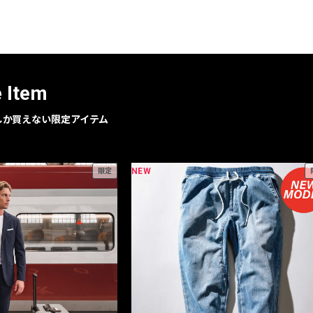
レコメンドアイテム
ピックアップアイテム
フォーカスブランド
セールおすすめアイテム
e Item
人気アイテム TOP 15
geでしか買えない限定アイテム
NEW
限定