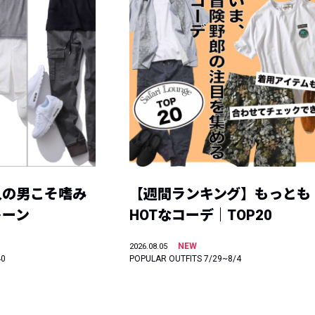
人の男こそ嗜み
【週間ランキング】もっとも
トーン
HOTなコーデ｜TOP20
NEW
2026.08.05
40
POPULAR OUTFITS 7/29~8/4