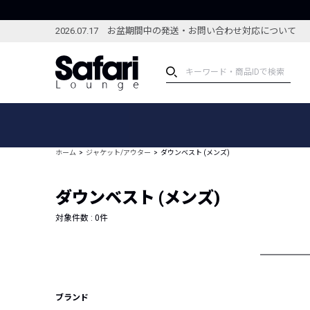
2026.07.17 お盆期間中の発送・お問い合わせ対応について
アイテム
スペシャル
カテゴリーから探す
スペシャルフィーチャ
ホーム
ジャケット/アウター
ダウンベスト (メンズ)
ブランドから探す
特集記事
絞り込んで探す
ダウンベスト (メンズ)
新着アイテム
コーディネート
編集部のおすすめアイテム
対象件数 :
0
件
編集部のおすすめコー
ランキング
雑誌・カタログ掲載アイテム
セール
ブランド