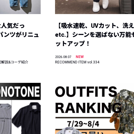
大人気だっ
【吸水速乾、UVカット、洗
ーパンツがリニュ
etc.】シーンを選ばない万能
ットアップ！
NEW
2026.08.07
底解説&コーデ紹介
RECOMMEND ITEM vol.334