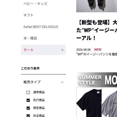
ベビー・キッズ
ギフト
【新型も登場】
Safari BEST DELICIOUS
た”WP”イージ
ーアル！
本・雑誌
セール
NEW
2026.08.08
“WP”のイージーパンツを徹
こだわり条件
販売タイプ
通常商品
先行商品
限定商品
別注商品