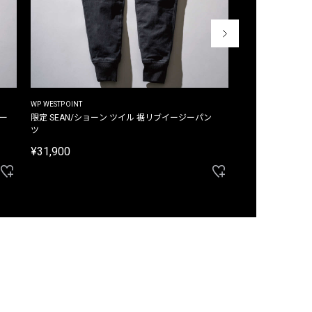
WP WESTPOINT
WP WESTPOINT
ジー
限定 SEAN/ショーン ツイル 裾リブイージーパン
限定 DAVID/デイヴィッド インデ
ツ
イージーパンツ
¥31,900
¥33,000