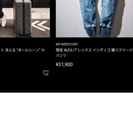
WP WESTPOINT
ト 洗える "オールシーン" セ
限定 ALEX/アレックス インディゴ 裾リブイー
パンツ
¥31,900