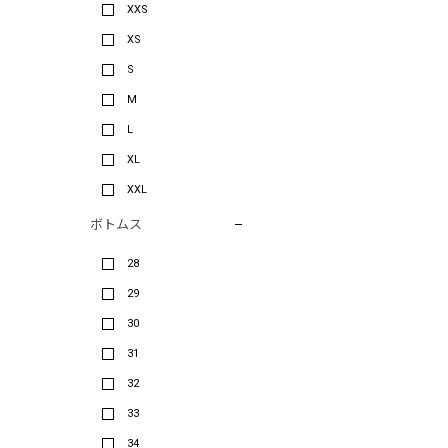
XXS
XS
S
M
L
XL
XXL
ボトムス
28
29
30
31
32
33
34