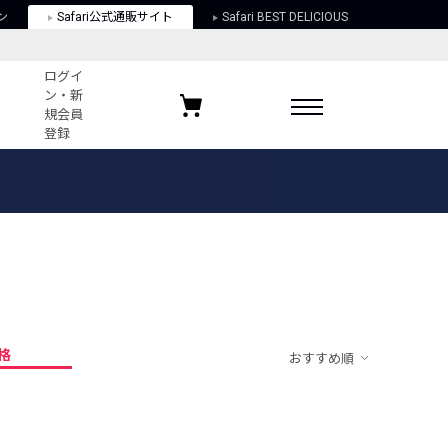
ン
Safari公式通販サイト
Safari BEST DELICIOUS
ログイ
ン・新
規会員
登録
ログイン・新規会員登録
お気に入りアイテム
ガイド
お気に入りブランド
お気に入り記事
最近チェックしたアイテム
格
おすすめ順
ポリシー
関する法律