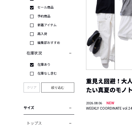
セール商品
予約商品
新着アイテム
再入荷
編集部おすすめ
在庫状況
在庫あり
在庫なし含む
重見え回避！大
クリア
絞り込む
たい真夏のモノ
NEW
2026.08.06
サイズ
WEEKLY COORDINATE vol.2
トップス