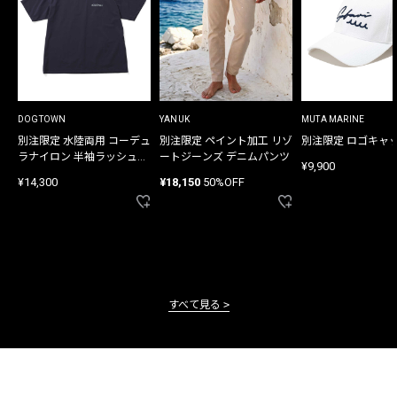
DOGTOWN
YANUK
MUTA MARINE
別注限定 水陸両用 コーデュ
別注限定 ペイント加工 リゾ
別注限定 ロゴキャ
ラナイロン 半袖ラッシュガ
ートジーンズ デニムパンツ
¥9,900
ード
¥14,300
¥18,150
50%OFF
すべて見る