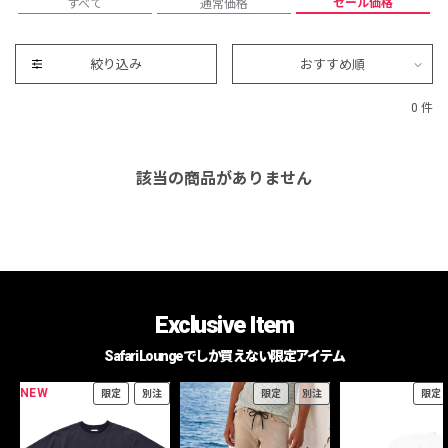
セール価格
すべて
通常価格
絞り込み
おすすめ順
0 件
該当の商品がありません
Exclusive Item
Safari Loungeでしか買えない限定アイテム
NEW
限定
別注
限定
別注
限定