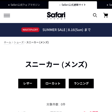
Safari公式ウェブマガジン
Safari公式通販サイト
Sa
ホーム
シューズ
スニーカー (メンズ)
スニーカー (メンズ)
レザー
ローカット
ランニング
対象件数 : 0件