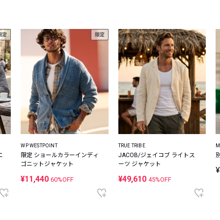
レコメンドアイテム
ピックアップアイテム
限定
限定
フォーカスブランド
セールおすすめアイテム
人気アイテム TOP 15
WP WESTPOINT
TRUE TRIBE
M
エ
限定 ショールカラーインディ
JACOB/ジェイコブ ライトス
ゴニットジャケット
ーツ ジャケット
¥
¥11,440
¥49,610
60%OFF
45%OFF