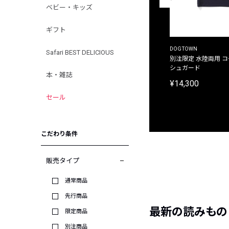
ベビー・キッズ
ギフト
THE DUFFER OF ST.GEORGE
DOGTOWN
Safari BEST DELICIOUS
別注限定 ピグメントダイ バックプリント サーフ
別注限定 水陸両用 
プリントTシャツ
シュガード
本・雑誌
¥9,900
¥14,300
セール
こだわり条件
販売タイプ
通常商品
先行商品
最新の読みもの
限定商品
別注商品