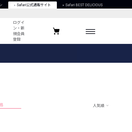
ン
Safari公式通販サイト
Safari BEST DELICIOUS
ログイ
ン・新
規会員
登録
ログイン・新規会員登録
お気に入りアイテム
ガイド
お気に入りブランド
お気に入り記事
最近チェックしたアイテム
格
人気順
ポリシー
関する法律