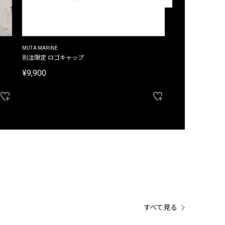
MUTA MARINE
CROSSLEY
ム
別注限定 ロゴキャップ
別注限定 ノースリ
¥9,900
¥8,580
40%OFF
すべて見る