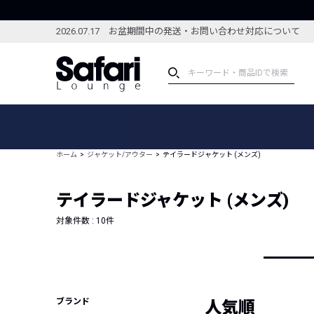
2026.07.17 お盆期間中の発送・お問い合わせ対応について
アイテム
スペシャル
カテゴリーから探す
スペシャルフィーチャ
ホーム
ジャケット/アウター
テイラードジャケット (メンズ)
ブランドから探す
特集記事
絞り込んで探す
テイラードジャケット (メンズ)
新着アイテム
コーディネート
編集部のおすすめアイテム
対象件数 :
10
件
編集部のおすすめコー
ランキング
雑誌・カタログ掲載アイテム
セール
ブランド
人気順