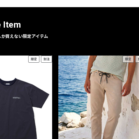
e Item
geでしか買えない限定アイテム
限定
別注
限定