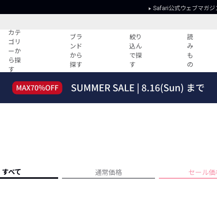
Safari公式ウェブマガジ
カテ
ブラ
絞り
読
ゴリ
ンド
込ん
み
ーか
から
で探
も
ら探
探す
す
の
す
読みもの
ガイド
ー
すべての記事
ショッピング
2026年のイチオシTシャツ！
初めての方
“WP”のイージーパンツを徹底解説&コ
Club Safari
ーデ紹介
よくある質問
HOTなコーデ TOP20
会社概要
ディネート
新ブランドご紹介！
会員利用規約
すべて
通常価格
セール価
人気記事ランキング
プライバシー
バイヤーズ レコメンド
特定商取引に
今週の別注アイテム
ウィークリーコーデ