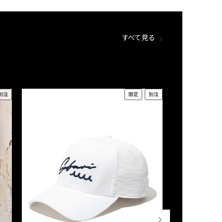
すべて見る
別注
限定
別注