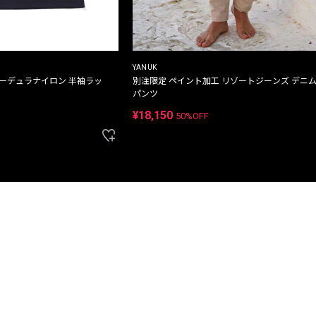
YANUK
コーデュラナイロン 半袖ラッ
別注限定 ペイント加工 リゾートジーンズ デニ
パンツ
¥18,150
50%OFF