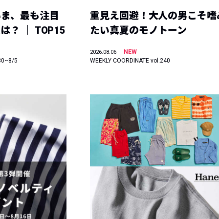
いま、最も注目
重見え回避！大人の男こそ嗜
？ ｜ TOP15
たい真夏のモノトーン
NEW
2026.08.06
30~8/5
WEEKLY COORDINATE vol.240