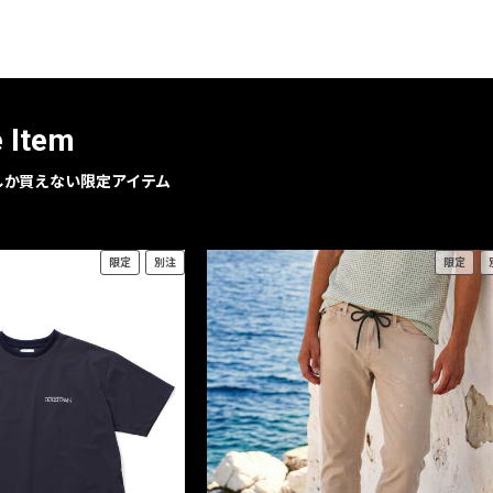
e Item
geでしか買えない限定アイテム
限定
別注
限定