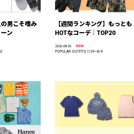
人の男こそ嗜み
【週間ランキング】もっとも
トーン
HOTなコーデ｜TOP20
NEW
2026.08.05
40
POPULAR OUTFITS 7/29~8/4