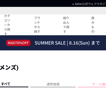
Safari公式ウェブマガジ
カテ
ブラ
絞り
読
ゴリ
ンド
込ん
み
ーか
から
で探
も
ら探
探す
す
の
す
読みもの
ガイド
ー
すべての記事
ショッピング
2026年のイチオシTシャツ！
初めての方
“WP”のイージーパンツを徹底解説&コ
Club Safari
ーデ紹介
メンズ)
よくある質問
HOTなコーデ TOP20
会社概要
ディネート
新ブランドご紹介！
会員利用規約
すべて
通常価格
セール価
人気記事ランキング
プライバシー
バイヤーズ レコメンド
特定商取引に
今週の別注アイテム
ウィークリーコーデ