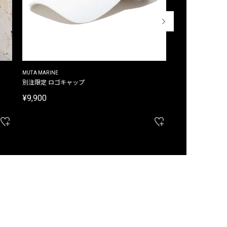
MUTA MARINE
CROSSLEY
ム
別注限定 ロゴキャップ
別注限定 ノースリ
¥9,900
¥8,580
40%OFF