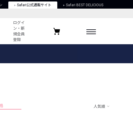
ン
Safari公式通販サイト
Safari BEST DELICIOUS
ログイ
ン・新
規会員
登録
ログイン・新規会員登録
お気に入りアイテム
ガイド
お気に入りブランド
お気に入り記事
最近チェックしたアイテム
格
人気順
ポリシー
関する法律