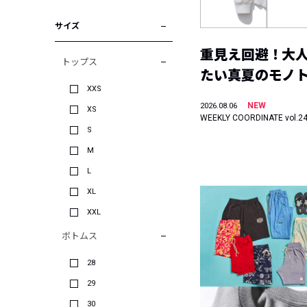
サイズ
重見え回避！大
トップス
たい真夏のモノ
XXS
NEW
2026.08.06
XS
WEEKLY COORDINATE vol.2
S
M
L
XL
XXL
ボトムス
28
29
30