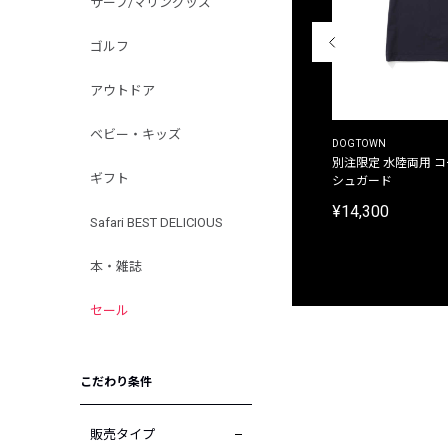
サーフ/マリングッズ
ゴルフ
アウトドア
ベビー・キッズ
THE DUFFER OF ST.GEORGE
DOGTOWN
別注限定 ピグメントダイ バックプリント サーフ
別注限定 水陸両用 
ギフト
プリントTシャツ
シュガード
¥9,900
¥14,300
Safari BEST DELICIOUS
本・雑誌
セール
こだわり条件
販売タイプ