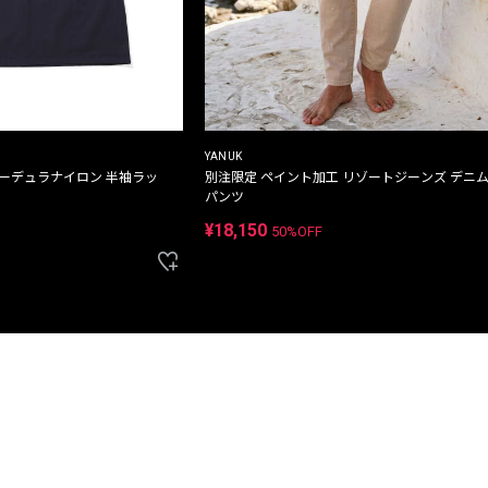
YANUK
コーデュラナイロン 半袖ラッ
別注限定 ペイント加工 リゾートジーンズ デニ
パンツ
¥18,150
50%OFF