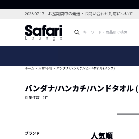
2026.07.17 お盆期間中の発送・お問い合わせ対応について
アイテム
スペシャル
カテゴリーから探す
スペシャルフィーチャ
ホーム
財布/小物
バンダナ/ハンカチ/ハンドタオル (メンズ)
ブランドから探す
特集記事
絞り込んで探す
バンダナ/ハンカチ/ハンドタオル (
新着アイテム
コーディネート
編集部のおすすめアイテム
対象件数 :
2
件
編集部のおすすめコー
ランキング
雑誌・カタログ掲載アイテム
セール
ブランド
人気順