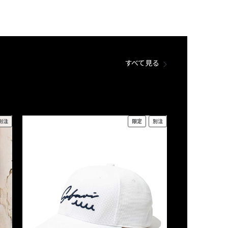
すべて見る
別注
限定
別注