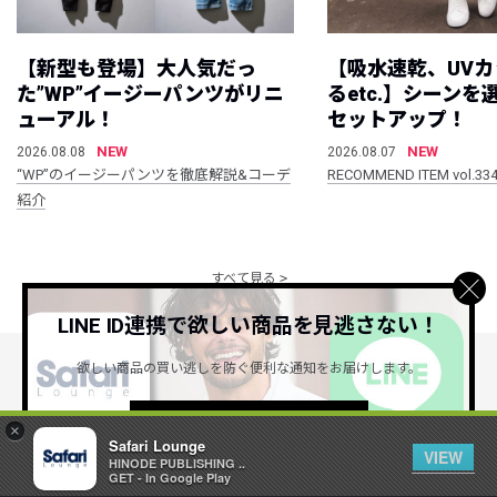
【新型も登場】大人気だっ
【吸水速乾、UV
た”WP”イージーパンツがリニ
るetc.】シーン
ューアル！
セットアップ！
NEW
NEW
2026.08.08
2026.08.07
“WP”のイージーパンツを徹底解説&コーデ
RECOMMEND ITEM vol.33
紹介
すべて見る
LINE ID連携で欲しい商品を見逃さない！
欲しい商品の買い逃しを防ぐ便利な通知をお届けします。
公式SNSアカウント
詳しくはこちら ＞
×
Safari Lounge
VIEW
HINODE PUBLISHING ..
GET - In Google Play