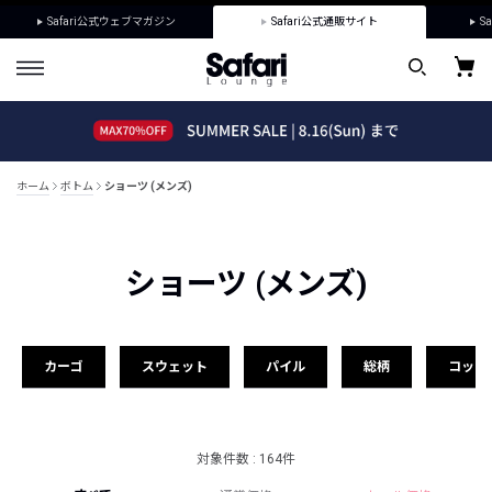
Safari公式ウェブマガジン
Safari公式通販サイト
Sa
ホーム
ボトム
ショーツ (メンズ)
ショーツ (メンズ)
カーゴ
スウェット
パイル
総柄
コット
対象件数 : 164件