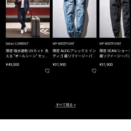
Safari CURRENT
WP WESTPOINT
WP WESTPOINT
限定 吸水速乾 UVカット 洗
限定 ALEX/アレックス イン
限定 SEAN/ショー
える "オールシーン" セット
ディゴ 裾リブイージーパン
裾リブイージーパン
アップ
ツ
¥49,500
¥31,900
¥31,900
すべて見る