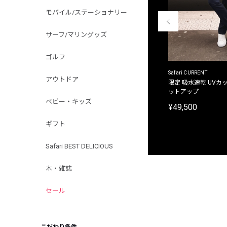
モバイル/ステーショナリー
サーフ/マリングッズ
ゴルフ
ACANTHUS
Safari CURRENT
アウトドア
別注限定 フード付き チェックシャツジャケット
限定 吸水速乾 UVカッ
ットアップ
¥31,900
ベビー・キッズ
¥49,500
ギフト
Safari BEST DELICIOUS
本・雑誌
セール