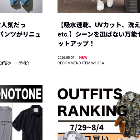
大人気だっ
【吸水速乾、UVカット、洗
ーパンツがリニュ
etc.】シーンを選ばない万能
ットアップ！
NEW
2026.08.07
底解説&コーデ紹介
RECOMMEND ITEM vol.334