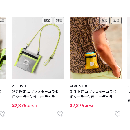
レコメンドアイテム
ピックアップアイテム
別注
限定
別注
限定
別注
フォーカスブランド
セールおすすめアイテム
人気アイテム TOP 15
ALOHA BLUE
ALOHA BLUE
G
ボ
別注限定 コブマスターコラボ
別注限定 コブマスターコラボ
ナ
缶クーラー付き コーデュラナ
缶クーラー付き コーデュラナ
¥
イロン ミニウォレット
イロン ミニウォレット
¥2,376
¥2,376
40%OFF
40%OFF