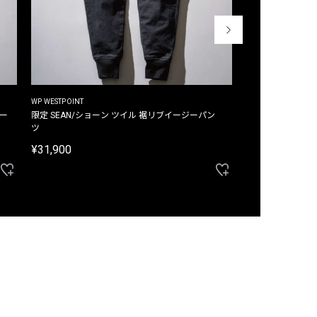
WP WESTPOINT
WP WESTPOINT
ジー
限定 SEAN/ショーン ツイル 裾リブイージーパン
限定 DAVID/デイヴィッド インデ
ツ
イージーパンツ
¥31,900
¥33,000