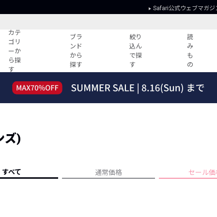
Safari公式ウェブマガジ
カテ
ブラ
絞り
読
ゴリ
ンド
込ん
み
ーか
から
で探
も
ら探
探す
す
の
す
読みもの
ガイド
ー
すべての記事
ショッピング
2026年のイチオシTシャツ！
初めての方
“WP”のイージーパンツを徹底解説&コ
Club Safari
ーデ紹介
ンズ)
よくある質問
HOTなコーデ TOP20
会社概要
ディネート
新ブランドご紹介！
会員利用規約
すべて
通常価格
セール価
人気記事ランキング
プライバシー
バイヤーズ レコメンド
特定商取引に
今週の別注アイテム
ウィークリーコーデ