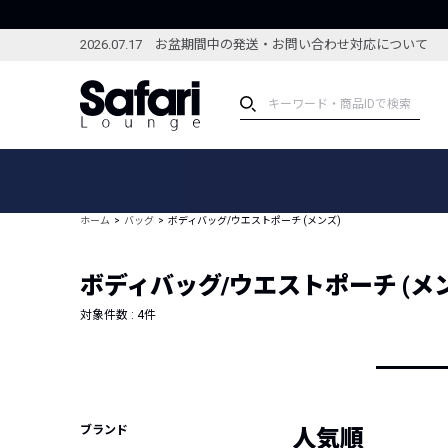
2026.07.17 お盆期間中の発送・お問い合わせ対応について
アイテム
スペシャル
カテゴリーから探す
スペシャルフィーチャ
ホーム
バッグ
ボディバッグ/ウエストポーチ (メンズ)
ブランドから探す
特集記事
絞り込んで探す
ボディバッグ/ウエストポーチ (メ
新着アイテム
コーディネート
編集部のおすすめアイテム
対象件数 :
4
件
編集部のおすすめコー
ランキング
雑誌・カタログ掲載アイテム
セール
ブランド
人気順