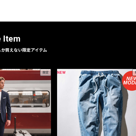
e Item
geでしか買えない限定アイテム
NEW
限定