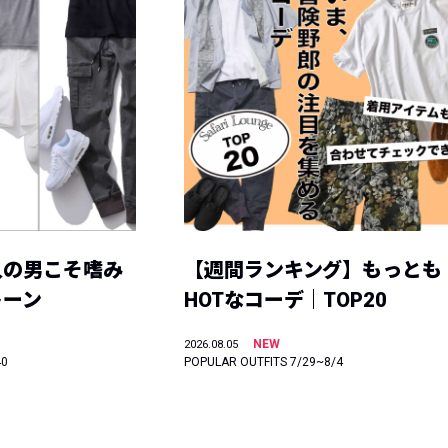
人の男こそ嗜み
【週間ランキング】もっとも
トーン
HOTなコーデ｜TOP20
NEW
2026.08.05
40
POPULAR OUTFITS 7/29~8/4