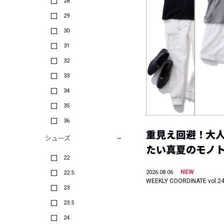
28
29
30
31
32
33
34
35
36
重見え回避！大
シューズ
たい真夏のモノ
22
NEW
2026.08.06
22.5
WEEKLY COORDINATE vol.2
23
23.5
24