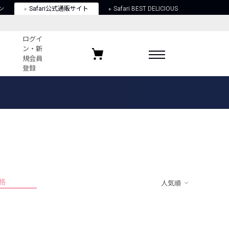
ン
Safari公式通販サイト
Safari BEST DELICIOUS
ログイ
ン・新
規会員
登録
ログイン・新規会員登録
お気に入りアイテム
ガイド
お気に入りブランド
お気に入り記事
最近チェックしたアイテム
格
人気順
ポリシー
関する法律