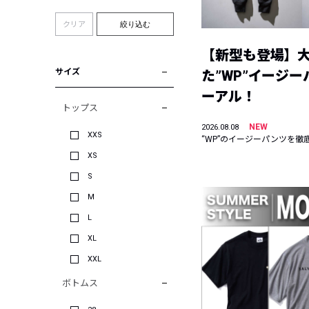
クリア
絞り込む
【新型も登場】
サイズ
た”WP”イージ
ーアル！
トップス
NEW
2026.08.08
XXS
“WP”のイージーパンツを徹
XS
S
M
L
XL
XXL
ボトムス