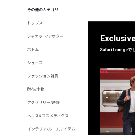
その他のカテゴリ
トップス
Exclusiv
ジャケット/アウター
ボトム
Safari Loun
シューズ
NEW
NEW
限定
別注
ファッション雑貨
財布/小物
アクセサリー/時計
ヘルス&コスメティクス
インテリア/ルームアイテム