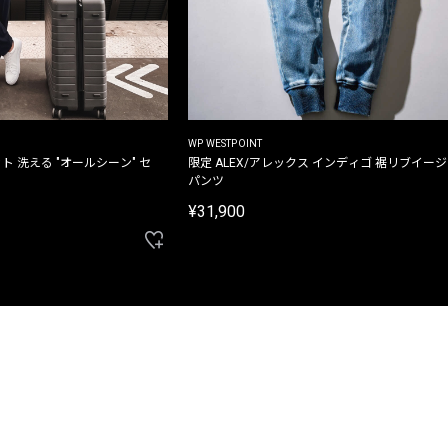
WP WESTPOINT
ト 洗える "オールシーン" セ
限定 ALEX/アレックス インディゴ 裾リブイー
パンツ
¥31,900