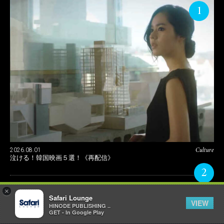
1
Culture
2026.08.01
泣ける！韓国映画５選！《再配信》
2
×
2026.08.01
Safari Lounge
タブーに挑むブラックユーモア映画5選！《再配
VIEW
HINODE PUBLISHING ..
信》
GET - In Google Play