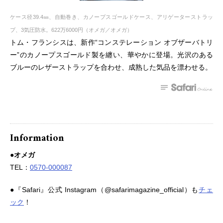
ケース径39.4㎜、自動巻き、カノープスゴールドケース、アリゲーターストラッ
プ、3気圧防水。622万6000円（オメガ／オメガ）
トム・フランシスは、新作“コンステレーション オブザーバトリ
ー”のカノープスゴールド製を纏い、華やかに登場。光沢のある
ブルーのレザーストラップを合わせ、成熟した気品を漂わせる。
Information
●オメガ
TEL：
0570-000087
●『Safari』公式 Instagram（@safarimagazine_official）も
チェ
ック
！