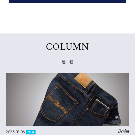
COLUMN
連 載
Denim
2026.08.06
NEW