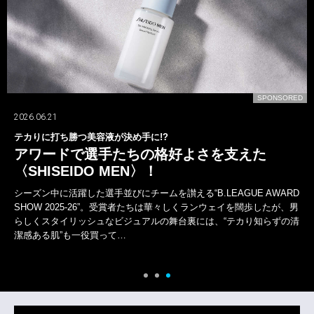
D
SPONSORED
2026.07.24
山下智久が〈ブルガリ〉の新しいオクトとともに！
一面では語れない多彩な表現者！
山下智久は、デビューから今年活動30周年を迎えた。しかし、歩んで
きた軌跡は、けっして平坦ではなかった。アイドルから俳優、海外で
の活動など常に新たな道を自ら切り拓いてきた。その腕元には〈ブル
ガリ〉の“オクト フィニッシモ”がある。そして新作…