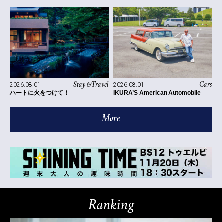
Stay&Travel
Cars
2026.08.01
2026.08.01
ハートに火をつけて！
IKURA’S American Automobile
More
Ranking