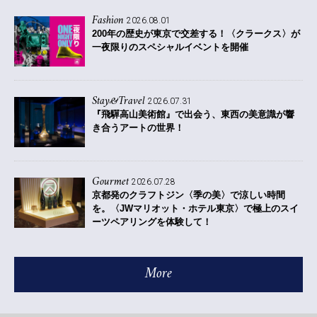
Fashion
2026.08.01
200年の歴史が東京で交差する！〈クラークス〉が
一夜限りのスペシャルイベントを開催
Stay&Travel
2026.07.31
『飛驒高山美術館』で出会う、東西の美意識が響
き合うアートの世界！
Gourmet
2026.07.28
京都発のクラフトジン〈季の美〉で涼しい時間
を。〈JWマリオット・ホテル東京〉で極上のスイ
ーツペアリングを体験して！
More