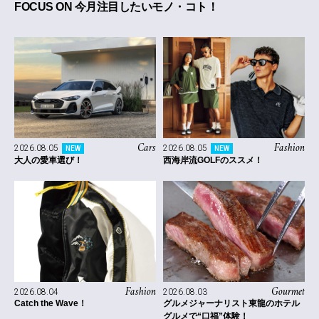
FOCUS ON 今月注目したいモノ・コト！
Cars
Fashion
2026.08.05
2026.08.05
NEW
NEW
大人の愛車選び！
西海岸流GOLFのススメ！
Fashion
Gourmet
2026.08.04
2026.08.03
Catch the Wave！
グルメジャーナリスト東龍のホテル
グルメで“口福”体験！