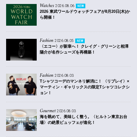
Watches
2026.08.06
NEW
2026 東武ワールドウォッチフェアが8月20日(木)か
ら開催！
Fashion
2026.08.05
NEW
〈エコー〉が新章へ！ クレイグ・グリーンと相澤
陽介が名作シューズを再構築！
Fashion
2026.08.03
Tシャツコーデのマンネリ解消に！ 〈リプレイ〉×
マーティン・ギャリックスの限定Tシャツコレクシ
ョン！
Gourmet
2026.08.03
海を眺めて、美味しく整う。〈ヒルトン東京お台
場〉の絶景ビュッフェが進化！