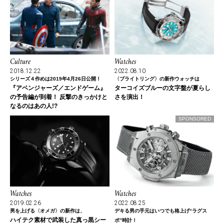
Culture
Watches
2018.12.22
2022.08.10
シリーズ４作めは2019年4月26日公開！
〈ブライトリング〉の新作ウォッチは
『アベンジャーズ／エンドゲーム』
ターコイズブルーの文字盤が夏らし
の予告編が到着！ 反撃のきっかけと
さを演出！
なるのはあの人!?
SPONSORED
Watches
Watches
2019.02.26
2022.08.25
男を上げる〈オメガ〉の新作は、
デキる男の手元はいつでも格上げ“ラグス
ハイテク素材で武装した真っ黒シー
ポ”時計！