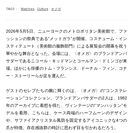
TAGS：
Watches
Culture
オメガ
2026年5月5日、ニューヨークのメトロポリタン美術館で、ファ
ッションの祭典である“メットガラ”が開催。コスチューム・イン
スティテュート（美術館の服飾部門）による展覧会の開幕を祝う
華やかな舞台となった。会場には、〈オメガ〉のブランドアンバ
サダーであるニコール・キッドマンとコールマン・ドミンゴが来
場。ほかにも俳優のトム・フランシス、ドーナル・フィン、コナ
ー・ストーリーらが足を運んだ。
ゲストのセレブたちの腕に輝くのは、〈オメガ〉の“コンステレ
ーション”コレクション。ブランドアンバサダーの2人は、1982
年のアーカイブに着想を得た、ヴィンテージの“マンハッタン”モ
デルを着用。こちらは、ケース両端のハーフムーンのデザイン
や、サファイアクリスタル風防を固定するアイコニックな4つの
爪が特徴。存在感抜群の時計に思わず目を引かれるだろう。