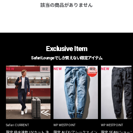
該当の商品がありません
Exclusive Item
Safari Loungeでしか買えない限定アイテム
NEW
NEW
NEW
限定
限定
Safari CURRENT
WP WESTPOINT
WP WESTPOINT
限定 吸水速乾 UVカット 洗
限定 ALEX/アレックス イン
限定 SEAN/ショー