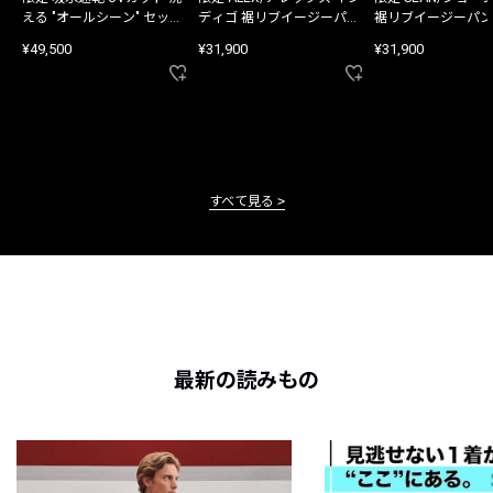
える "オールシーン" セット
ディゴ 裾リブイージーパン
裾リブイージーパン
アップ
ツ
¥49,500
¥31,900
¥31,900
すべて見る
最新の読みもの