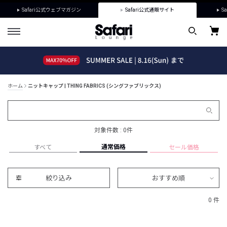
Safari公式ウェブマガジン
Safari公式通販サイト
Sa
ホーム
ニットキャップ | THING FABRICS (シングファブリックス)
対象件数 : 0件
通常価格
すべて
セール価格
絞り込み
おすすめ順
0 件