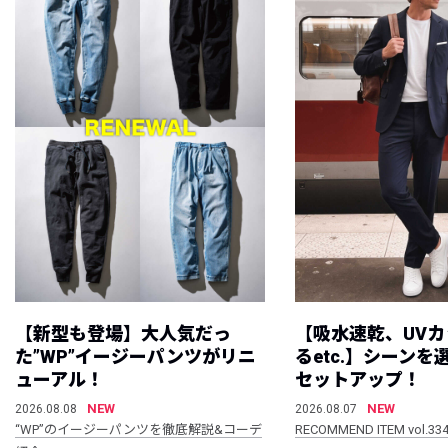
【新型も登場】大人気だっ
【吸水速乾、UV
た”WP”イージーパンツがリニ
るetc.】シーン
ューアル！
セットアップ！
NEW
NEW
2026.08.08
2026.08.07
“WP”のイージーパンツを徹底解説&コーデ
RECOMMEND ITEM vol.33