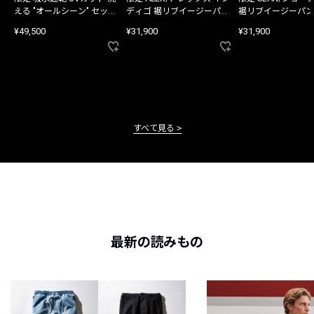
える "オールシーン" セット
ディゴ 裾リブイージーパン
裾リブイージーパン
アップ
ツ
¥49,500
¥31,900
¥31,900
すべて見る
最新の読みもの