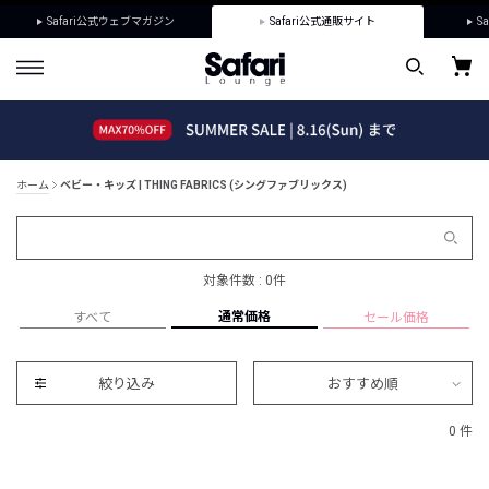
Safari公式ウェブマガジン
Safari公式通販サイト
Sa
ホーム
ベビー・キッズ | THING FABRICS (シングファブリックス)
対象件数 : 0件
通常価格
すべて
セール価格
絞り込み
おすすめ順
0 件