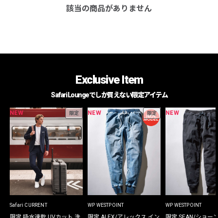
該当の商品がありません
Exclusive Item
Safari Loungeでしか買えない限定アイテム
NEW
NEW
NEW
限定
限定
Safari CURRENT
WP WESTPOINT
WP WESTPOINT
限定 吸水速乾 UVカット 洗
限定 ALEX/アレックス イン
限定 SEAN/ショー