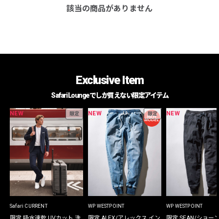
該当の商品がありません
Exclusive Item
Safari Loungeでしか買えない限定アイテム
NEW
NEW
NEW
限定
限定
Safari CURRENT
WP WESTPOINT
WP WESTPOINT
限定 吸水速乾 UVカット 洗
限定 ALEX/アレックス イン
限定 SEAN/ショー