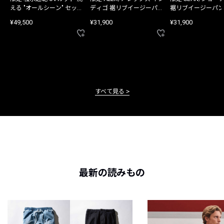
える "オールシーン" セット
ディゴ 裾リブイージーパン
裾リブイージーパン
アップ
ツ
¥49,500
¥31,900
¥31,900
すべて見る
最新の読みもの