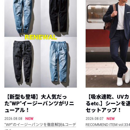
【新型も登場】大人気だっ
【吸水速乾、UV
た”WP”イージーパンツがリニ
るetc.】シーン
ューアル！
セットアップ！
NEW
NEW
2026.08.08
2026.08.07
“WP”のイージーパンツを徹底解説&コーデ
RECOMMEND ITEM vol.33