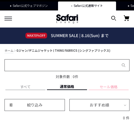
Safari公式ウェブマガジン
Safari公式通販サイト
Sa
ホーム
Gジャン/デニムジャケット | THING FABRICS (シングファブリックス)
対象件数 : 0件
通常価格
すべて
セール価格
絞り込み
おすすめ順
0 件