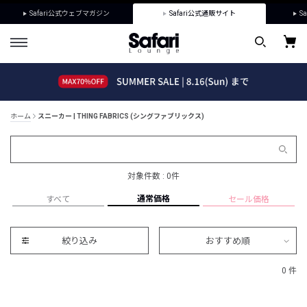
Safari公式ウェブマガジン
Safari公式通販サイト
Sa
ホーム
スニーカー | THING FABRICS (シングファブリックス)
対象件数 : 0件
通常価格
すべて
セール価格
絞り込み
おすすめ順
0 件