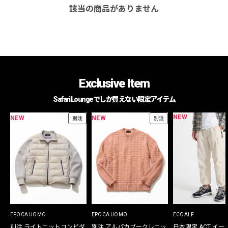
該当の商品がありません
Exclusive Item
Safari Loungeでしか買えない限定アイテム
NEW
NEW
NEW
別注
別注
EPOCA UOMO
EPOCA UOMO
ECOALF
別注 ライトニットコンビダ
別注 アルパカブークレニッ
日本限定 ACT イー