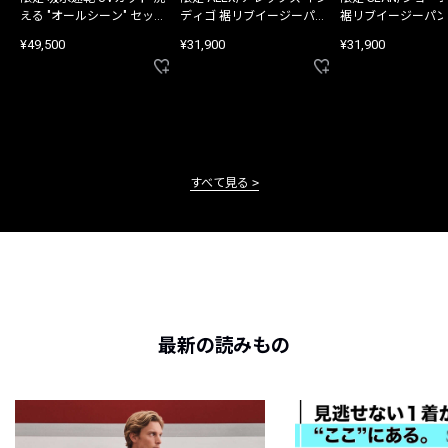
える "オールシーン" セット
ディゴ 裾リブイージーパン
裾リブイージーパン
アップ
ツ
¥49,500
¥31,900
¥31,900
すべて見る
最新の読みもの