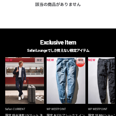
該当の商品がありません
Exclusive Item
Safari Loungeでしか買えない限定アイテム
NEW
NEW
NEW
限定
限定
Safari CURRENT
WP WESTPOINT
WP WESTPOINT
限定 吸水速乾 UVカット 洗
限定 ALEX/アレックス イン
限定 SEAN/ショー