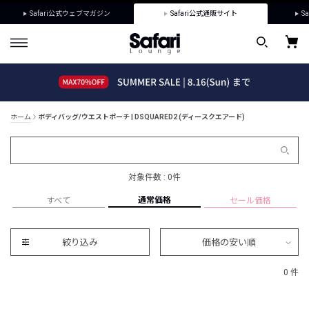
Safari公式ウェブマガジン
Safari公式通販サイト
Sa
ホーム
ボディバッグ/ウエストポーチ | DSQUARED2 (ディースクエアード)
対象件数 : 0件
通常価格
すべて
セール価格
絞り込み
価格の安い順
0 件