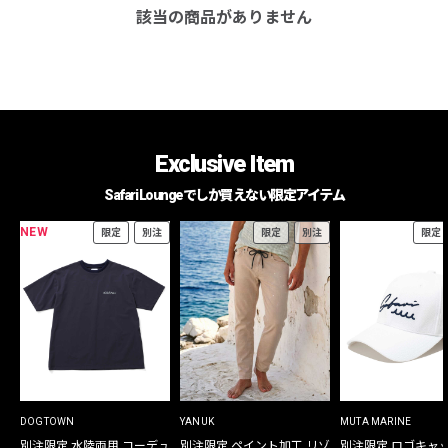
該当の商品がありません
Exclusive Item
Safari Loungeでしか買えない限定アイテム
NEW
限定
別注
限定
別注
限定
DOGTOWN
YANUK
MUTA MARINE
別注限定 水陸両用 コーデュ
別注限定 ペイント加工 リゾ
別注限定 ロゴキャ