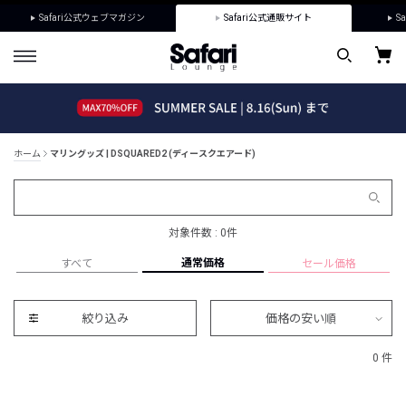
Safari公式ウェブマガジン
Safari公式通販サイト
Sa
ホーム
マリングッズ | DSQUARED2 (ディースクエアード)
対象件数 : 0件
通常価格
すべて
セール価格
絞り込み
価格の安い順
0 件