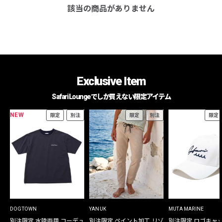
該当の商品がありません
Exclusive Item
Safari Loungeでしか買えない限定アイテム
NEW
限定
別注
限定
別注
限定
DOGTOWN
YANUK
MUTA MARINE
別注限定 水陸両用 コーデュ
別注限定 ペイント加工 リゾ
別注限定 ロゴキャ