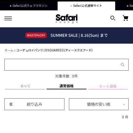
Safari公式ウェブマガジン
Safari公式通販サイト
Sa
ホーム
コーデュロイパンツ | DSQUARED2 (ディースクエアード)
対象件数 : 0件
通常価格
すべて
セール価格
絞り込み
価格の安い順
0 件