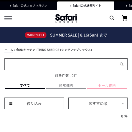
Safari公式ウェブマガジン
Safari公式通販サイト
Sa
ホーム
食器/キッチン | THING FABRICS (シングファブリックス)
対象件数 : 0件
すべて
通常価格
セール価格
絞り込み
おすすめ順
0 件