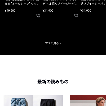
える "オールシーン" セット
ディゴ 裾リブイージーパン
裾リブイージーパン
アップ
ツ
¥49,500
¥31,900
¥31,900
すべて見る
最新の読みもの