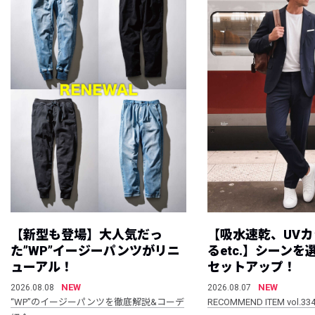
【新型も登場】大人気だっ
【吸水速乾、UV
た”WP”イージーパンツがリニ
るetc.】シーン
ューアル！
セットアップ！
NEW
NEW
2026.08.08
2026.08.07
“WP”のイージーパンツを徹底解説&コーデ
RECOMMEND ITEM vol.33