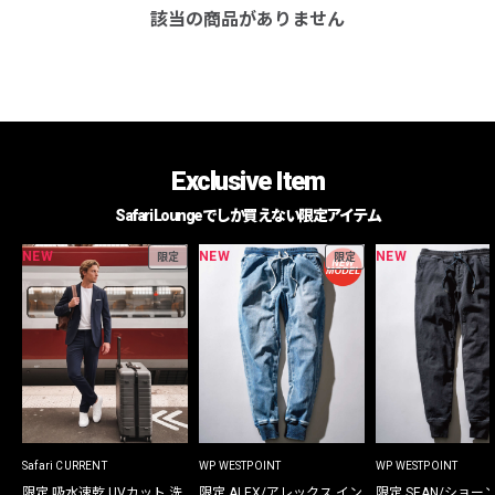
該当の商品がありません
Exclusive Item
Safari Loungeでしか買えない限定アイテム
NEW
NEW
NEW
限定
限定
Safari CURRENT
WP WESTPOINT
WP WESTPOINT
限定 吸水速乾 UVカット 洗
限定 ALEX/アレックス イン
限定 SEAN/ショー