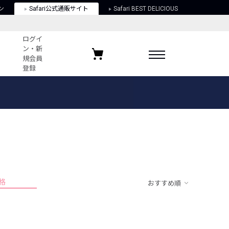
ン
Safari公式通販サイト
Safari BEST DELICIOUS
ログイ
ン・新
規会員
登録
ログイン・新規会員登録
お気に入りアイテム
ガイド
お気に入りブランド
お気に入り記事
最近チェックしたアイテム
格
おすすめ順
ポリシー
関する法律