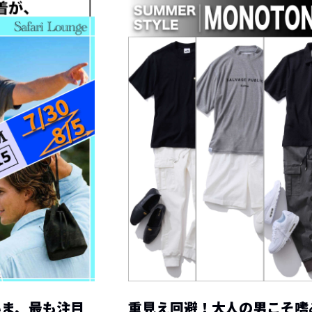
いま、最も注目
重見え回避！大人の男こそ嗜