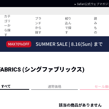
Safari公式ウェブマガジ
カテ
ブラ
絞り
読
ゴリ
ンド
込ん
み
ーか
から
で探
も
ら探
探す
す
の
す
読みもの
ガイド
ー
すべての記事
ショッピング
2026年のイチオシTシャツ！
初めての方
“WP”のイージーパンツを徹底解説&コ
Club Safari
ーデ紹介
FABRICS (シングファブリックス)
よくある質問
HOTなコーデ TOP20
会社概要
ディネート
新ブランドご紹介！
会員利用規約
すべて
通常価格
セール価
人気記事ランキング
プライバシー
バイヤーズ レコメンド
特定商取引に
今週の別注アイテム
該当の商品がありません
ウィークリーコーデ