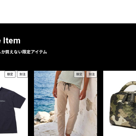
レコメンドアイテム
ピックアップアイテム
フォーカスブランド
セールおすすめアイテム
e Item
人気アイテム TOP 15
geでしか買えない限定アイテム
限定
別注
限定
別注