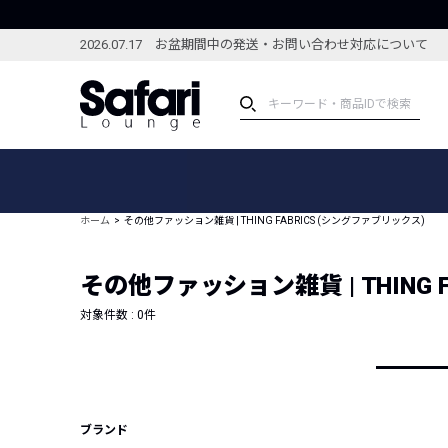
2026.07.17 お盆期間中の発送・お問い合わせ対応について
アイテム
スペシャル
カテゴリーから探す
スペシャルフィーチャ
ホーム
その他ファッション雑貨 | THING FABRICS (シングファブリックス)
ブランドから探す
特集記事
絞り込んで探す
その他ファッション雑貨 | THING 
新着アイテム
コーディネート
編集部のおすすめアイテム
対象件数 :
0
件
編集部のおすすめコー
ランキング
雑誌・カタログ掲載アイテム
セール
ブランド