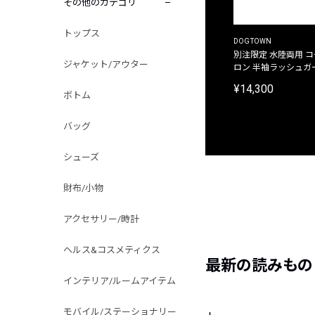
その他のカテゴリ
トップス
DOGTOWN
別注限定 水陸両用 
ジャケット/アウター
ロン 半袖ラッシュガ
¥14,300
ボトム
バッグ
シューズ
財布/小物
アクセサリー/時計
ヘルス&コスメティクス
最新の読みもの
インテリア/ルームアイテム
モバイル/ステーショナリー