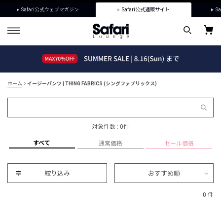
Safari公式ウェブマガジン
Safari公式通販サイト
Sa
ホーム
イージーパンツ | THING FABRICS (シングファブリックス)
対象件数 : 0件
すべて
通常価格
セール価格
絞り込み
おすすめ順
0 件