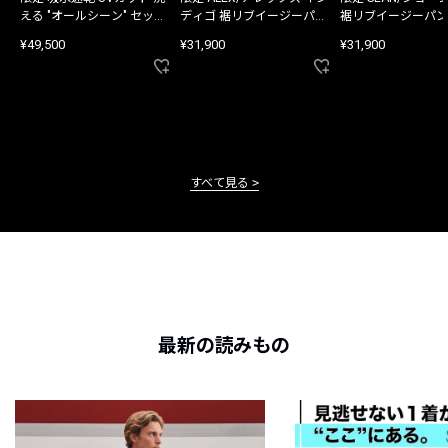
える "オールシーン" セット
ディゴ 裾リブイージーパン
裾リブイージーパン
アップ
ツ
¥49,500
¥31,900
¥31,900
すべて見る
最新の読みもの