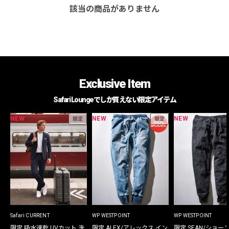
該当の商品がありません
Exclusive Item
Safari Loungeでしか買えない限定アイテム
NEW
NEW
NEW
限定
限定
Safari CURRENT
WP WESTPOINT
WP WESTPOINT
限定 吸水速乾 UVカット 洗
限定 ALEX/アレックス イン
限定 SEAN/ショー