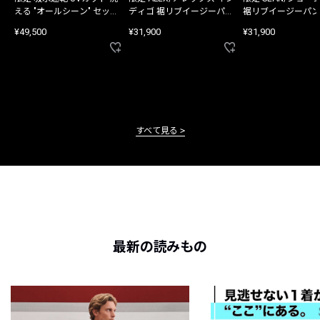
える "オールシーン" セット
ディゴ 裾リブイージーパン
裾リブイージーパン
アップ
ツ
¥49,500
¥31,900
¥31,900
すべて見る
最新の読みもの