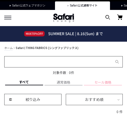
Safari公式ウェブマガジン
Safari公式通販サイト
Sa
ホーム
Safari | THING FABRICS (シングファブリックス)
対象件数 : 0件
すべて
通常価格
セール価格
絞り込み
おすすめ順
0 件