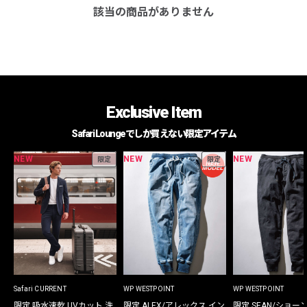
該当の商品がありません
Exclusive Item
Safari Loungeでしか買えない限定アイテム
NEW
NEW
NEW
限定
限定
Safari CURRENT
WP WESTPOINT
WP WESTPOINT
限定 吸水速乾 UVカット 洗
限定 ALEX/アレックス イン
限定 SEAN/ショー