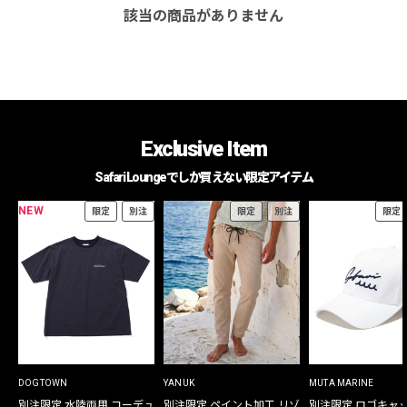
該当の商品がありません
Exclusive Item
Safari Loungeでしか買えない限定アイテム
NEW
限定
別注
限定
別注
限定
DOGTOWN
YANUK
MUTA MARINE
別注限定 水陸両用 コーデュ
別注限定 ペイント加工 リゾ
別注限定 ロゴキャ