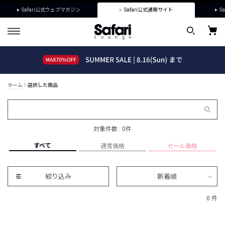
Safari公式ウェブマガジン
Safari公式通販サイト
Sa
ホーム
選択した商品
対象件数 : 0件
すべて
通常価格
セール価格
絞り込み
新着順
0 件