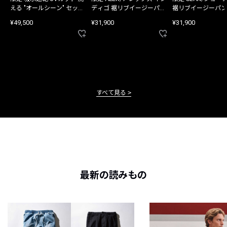
える "オールシーン" セット
ディゴ 裾リブイージーパン
裾リブイージーパン
アップ
ツ
¥49,500
¥31,900
¥31,900
すべて見る
最新の読みもの