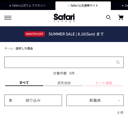
Safari公式ウェブマガジン
Safari公式通販サイト
Sa
ホーム
選択した商品
対象件数 : 0件
すべて
通常価格
セール価格
絞り込み
新着順
0 件