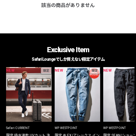
該当の商品がありません
Exclusive Item
Safari Loungeでしか買えない限定アイテム
NEW
NEW
NEW
限定
限定
Safari CURRENT
WP WESTPOINT
WP WESTPOINT
限定 吸水速乾 UVカット 洗
限定 ALEX/アレックス イン
限定 SEAN/ショー