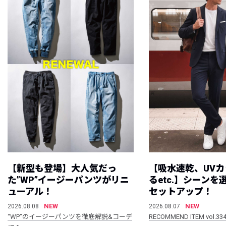
【新型も登場】大人気だっ
【吸水速乾、UV
た”WP”イージーパンツがリニ
るetc.】シーン
ューアル！
セットアップ！
NEW
NEW
2026.08.08
2026.08.07
“WP”のイージーパンツを徹底解説&コーデ
RECOMMEND ITEM vol.33