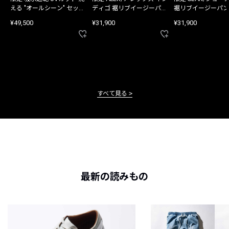
える "オールシーン" セット
ディゴ 裾リブイージーパン
裾リブイージーパン
アップ
ツ
¥49,500
¥31,900
¥31,900
すべて見る
最新の読みもの