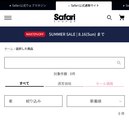
Safari公式ウェブマガジン
Safari公式通販サイト
Sa
ホーム
選択した商品
対象件数 : 0件
すべて
通常価格
セール価格
絞り込み
新着順
0 件