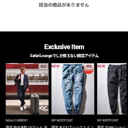
該当の商品がありません
Exclusive Item
Safari Loungeでしか買えない限定アイテム
NEW
NEW
NEW
限定
限定
Safari CURRENT
WP WESTPOINT
WP WESTPOINT
限定 吸水速乾 UVカット 洗
限定 ALEX/アレックス イン
限定 SEAN/ショー