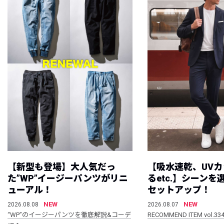
【新型も登場】大人気だっ
【吸水速乾、UV
た”WP”イージーパンツがリニ
るetc.】シーン
ューアル！
セットアップ！
NEW
NEW
2026.08.08
2026.08.07
“WP”のイージーパンツを徹底解説&コーデ
RECOMMEND ITEM vol.33