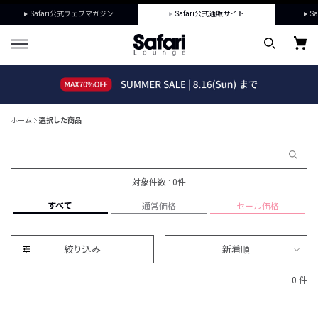
Safari公式ウェブマガジン
Safari公式通販サイト
Sa
ホーム
選択した商品
対象件数 : 0件
すべて
通常価格
セール価格
絞り込み
新着順
0 件