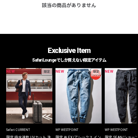
該当の商品がありません
Exclusive Item
Safari Loungeでしか買えない限定アイテム
NEW
NEW
NEW
限定
限定
Safari CURRENT
WP WESTPOINT
WP WESTPOINT
限定 吸水速乾 UVカット 洗
限定 ALEX/アレックス イン
限定 SEAN/ショー