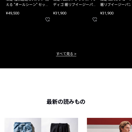
える "オールシーン" セット
ディゴ 裾リブイージーパン
裾リブイージーパン
アップ
ツ
¥49,500
¥31,900
¥31,900
すべて見る
最新の読みもの