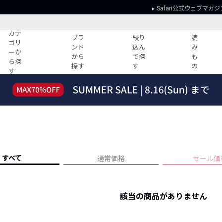
Safari公式ウェブマガジ
カテ
ブラ
絞り
読
ゴリ
ンド
込ん
み
ーか
から
で探
も
ら探
探す
す
の
す
読みもの
ガイド
ー
すべての記事
ショッピング
2026年のイチオシTシャツ！
初めての方
“WP”のイージーパンツを徹底解説&コ
Club Safari
ーデ紹介
よくある質問
HOTなコーデ TOP20
会社概要
すべて
通常価格
セール価
ディネート
新ブランドご紹介！
会員利用規約
人気記事ランキング
プライバシー
バイヤーズ レコメンド
該当の商品がありません
特定商取引に
今週の別注アイテム
ウィークリーコーデ