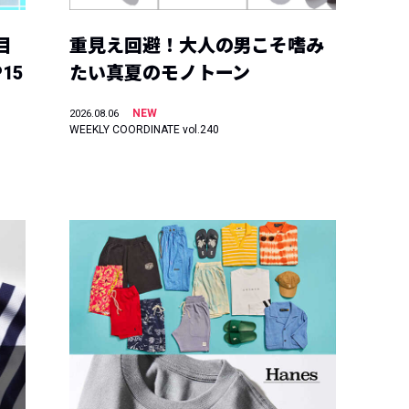
目
重見え回避！大人の男こそ嗜み
15
たい真夏のモノトーン
NEW
2026.08.06
WEEKLY COORDINATE vol.240