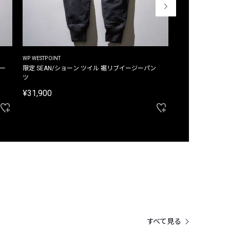
WP WESTPOINT
WP WESTPOINT
ジー
限定 SEAN/ショーン ツイル 裾リブイージーパン
限定 DAVID/デイヴィッド インデ
ツ
イージーパンツ
¥31,900
¥33,000
すべて見る