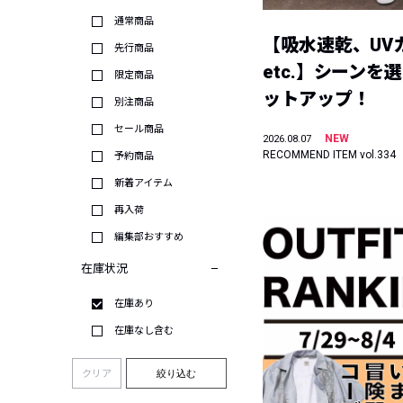
通常商品
【吸水速乾、UV
先行商品
etc.】シーンを
限定商品
ットアップ！
別注商品
セール商品
NEW
2026.08.07
RECOMMEND ITEM vol.334
予約商品
新着アイテム
再入荷
編集部おすすめ
在庫状況
在庫あり
在庫なし含む
クリア
絞り込む