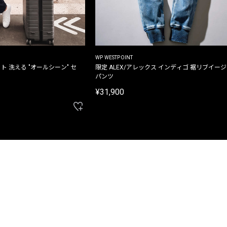
WP WESTPOINT
ト 洗える "オールシーン" セ
限定 ALEX/アレックス インディゴ 裾リブイー
パンツ
¥31,900