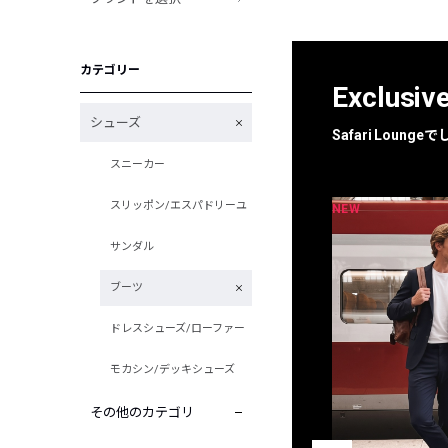
カテゴリー
Exclusiv
シューズ
Safari Loun
スニーカー
スリッポン/エスパドリーユ
NEW
NEW
限定
別注
サンダル
ブーツ
ドレスシューズ/ローファー
モカシン/デッキシューズ
その他のカテゴリ