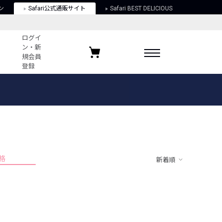
ン
Safari公式通販サイト
Safari BEST DELICIOUS
ログイ
ン・新
規会員
登録
ログイン・新規会員登録
お気に入りアイテム
ガイド
お気に入りブランド
お気に入り記事
最近チェックしたアイテム
格
新着順
ポリシー
関する法律