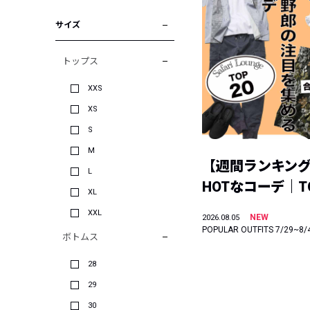
サイズ
トップス
XXS
XS
S
M
【週間ランキン
L
HOTなコーデ｜TO
XL
XXL
NEW
2026.08.05
POPULAR OUTFITS 7/29~8/
ボトムス
28
29
30