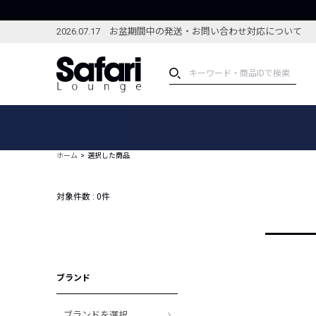
2026.07.17 お盆期間中の発送・お問い合わせ対応について
アイテム
スペシャル
カテゴリーから探す
スペシャルフィーチャ
ホーム
選択した商品
ブランドから探す
特集記事
絞り込んで探す
対象件数 :
0
件
新着アイテム
コーディネート
編集部のおすすめアイテム
編集部のおすすめコー
ランキング
雑誌・カタログ掲載アイテム
ブランド
セール
ブランドを選択