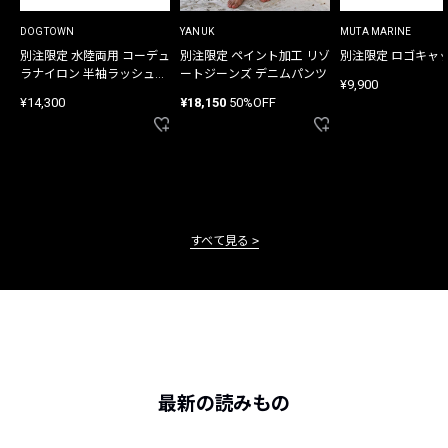
DOGTOWN
YANUK
MUTA MARINE
別注限定 水陸両用 コーデュ
別注限定 ペイント加工 リゾ
別注限定 ロゴキャ
ラナイロン 半袖ラッシュガ
ートジーンズ デニムパンツ
¥9,900
ード
¥14,300
¥18,150
50%OFF
すべて見る
最新の読みもの