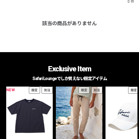
0 件
該当の商品がありません
Exclusive Item
Safari Loungeでしか買えない限定アイテム
NEW
限定
別注
限定
別注
限定