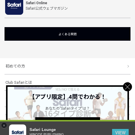
Safari Online
Safari公式ウェブマガジン
よくある質問
初めての方
Club Safariとは
【アプリ限定】4問でわかる！
ショッピングガイド
あなたの"Safariタイプ"は？
会社概要・規約
詳しくはこちら ＞
×
Safari Lounge
VIEW
HINODE PUBLISHING ..
© 1996-2026 HINODE PUBLISHING co., ltd. All Rights Reserved.