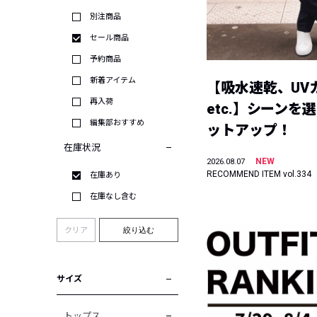
別注商品
セール商品
予約商品
新着アイテム
【吸水速乾、UV
再入荷
etc.】シーンを
編集部おすすめ
ットアップ！
在庫状況
NEW
2026.08.07
RECOMMEND ITEM vol.334
在庫あり
在庫なし含む
クリア
絞り込む
サイズ
トップス