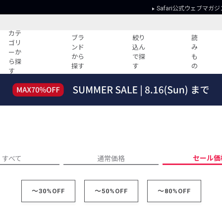
Safari公式ウェブマガジ
カテ
ブラ
絞り
読
ゴリ
ンド
込ん
み
ーか
から
で探
も
ら探
探す
す
の
す
読みもの
ガイド
ー
すべての記事
ショッピング
2026年のイチオシTシャツ！
初めての方
“WP”のイージーパンツを徹底解説&コ
Club Safari
ーデ紹介
よくある質問
HOTなコーデ TOP20
会社概要
セール価
すべて
通常価格
ディネート
新ブランドご紹介！
会員利用規約
人気記事ランキング
プライバシー
～30%OFF
バイヤーズ レコメンド
～50%OFF
～80%OFF
特定商取引に
今週の別注アイテム
ウィークリーコーデ