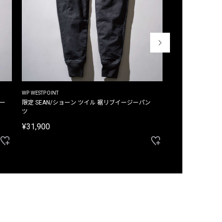
WP WESTPOINT
WP WESTPOINT
ジー
限定 SEAN/ショーン ツイル 裾リブイージーパン
限定 DAVID/デイヴィッド インデ
ツ
イージーパンツ
¥31,900
¥33,000