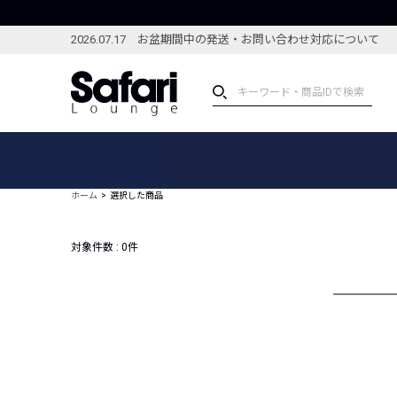
2026.07.17 お盆期間中の発送・お問い合わせ対応について
アイテム
スペシャル
カテゴリーから探す
スペシャルフィーチャ
ホーム
選択した商品
ブランドから探す
特集記事
絞り込んで探す
対象件数 :
0
件
新着アイテム
コーディネート
編集部のおすすめアイテム
編集部のおすすめコー
ランキング
雑誌・カタログ掲載アイテム
セール