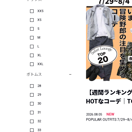
XXS
XS
S
M
L
XL
XXL
ボトムス
28
【週間ランキン
29
HOTなコーデ｜TO
30
31
NEW
2026.08.05
POPULAR OUTFITS 7/29~8/
32
33