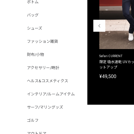
ボトム
バッグ
シューズ
ファッション雑貨
財布/小物
ACANTHUS
Safari CURRENT
別注限定 フード付き チェックシャツジャケット
限定 吸水速乾 UVカッ
ットアップ
アクセサリー/時計
¥31,900
¥49,500
ヘルス&コスメティクス
インテリア/ルームアイテム
サーフ/マリングッズ
ゴルフ
アウトドア