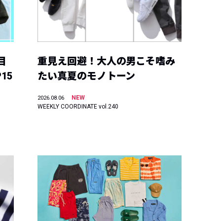
目
重見え回避！大人の男こそ嗜み
15
たい真夏のモノトーン
NEW
2026.08.06
WEEKLY COORDINATE vol.240