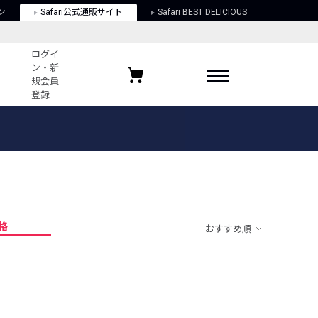
ン
Safari公式通販サイト
Safari BEST DELICIOUS
ログイ
ン・新
規会員
登録
ログイン・新規会員登録
お気に入りアイテム
ガイド
お気に入りブランド
お気に入り記事
最近チェックしたアイテム
格
おすすめ順
ポリシー
関する法律