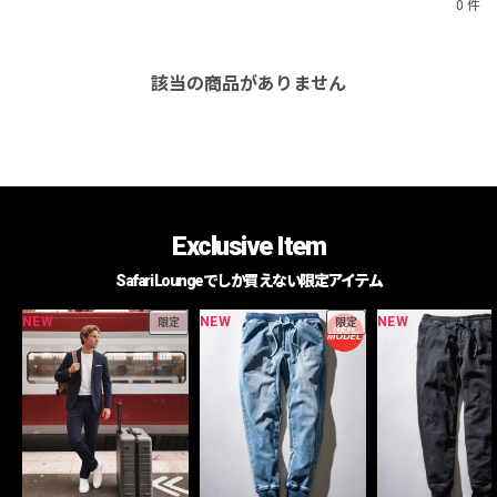
0 件
該当の商品がありません
Exclusive Item
Safari Loungeでしか買えない限定アイテム
NEW
NEW
NEW
限定
限定