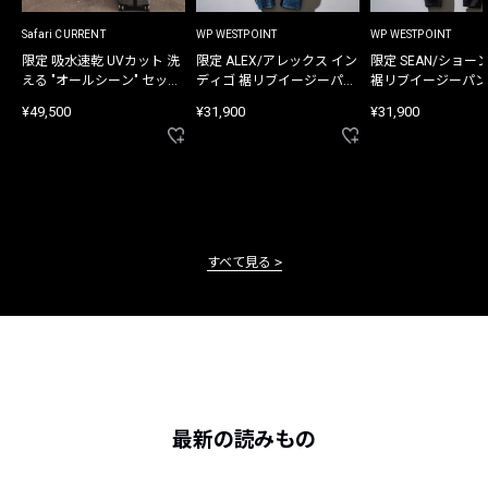
Safari CURRENT
WP WESTPOINT
WP WESTPOINT
限定 吸水速乾 UVカット 洗
限定 ALEX/アレックス イン
限定 SEAN/ショー
える "オールシーン" セット
ディゴ 裾リブイージーパン
裾リブイージーパン
アップ
ツ
¥49,500
¥31,900
¥31,900
すべて見る
最新の読みもの