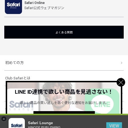
Safari Online
Safari公式ウェブマガジン
よくある質問
初めての方
Club Safariとは
LINE ID連携で欲しい商品を見逃さない！
ショッピングガイド
欲しい商品の買い逃しを防ぐ便利な通知をお届けします。
会社概要・規約
詳しくはこちら ＞
×
Safari Lounge
VIEW
HINODE PUBLISHING ..
© 1996-2026 HINODE PUBLISHING co., ltd. All Rights Reserved.