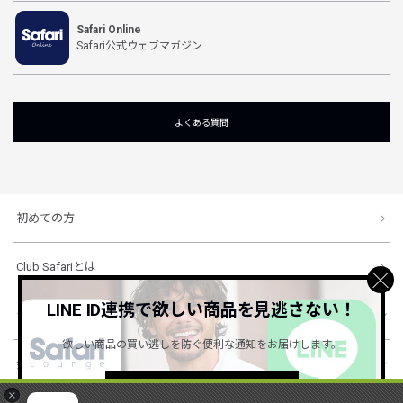
Safari Online
Safari公式ウェブマガジン
よくある質問
初めての方
Club Safariとは
LINE ID連携で欲しい商品を見逃さない！
ショッピングガイド
欲しい商品の買い逃しを防ぐ便利な通知をお届けします。
会社概要・規約
詳しくはこちら ＞
×