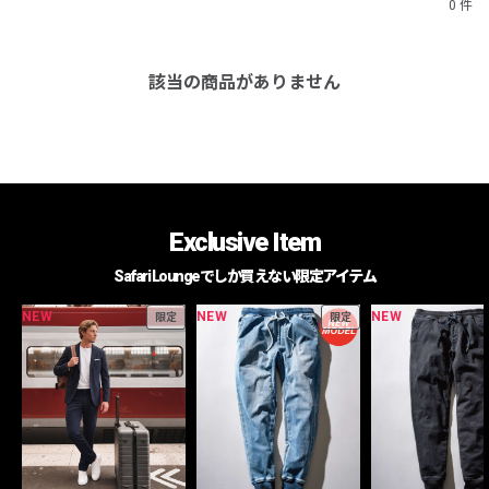
0 件
該当の商品がありません
Exclusive Item
Safari Loungeでしか買えない限定アイテム
NEW
NEW
NEW
限定
限定