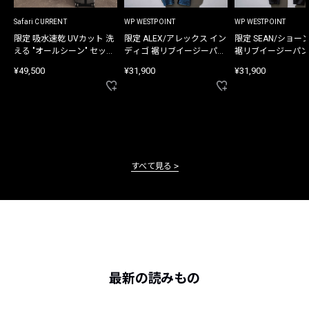
Safari CURRENT
WP WESTPOINT
WP WESTPOINT
限定 吸水速乾 UVカット 洗
限定 ALEX/アレックス イン
限定 SEAN/ショー
える "オールシーン" セット
ディゴ 裾リブイージーパン
裾リブイージーパン
アップ
ツ
¥49,500
¥31,900
¥31,900
すべて見る
最新の読みもの