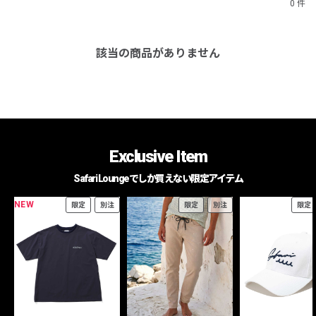
0 件
該当の商品がありません
Exclusive Item
Safari Loungeでしか買えない限定アイテム
NEW
限定
別注
限定
別注
限定