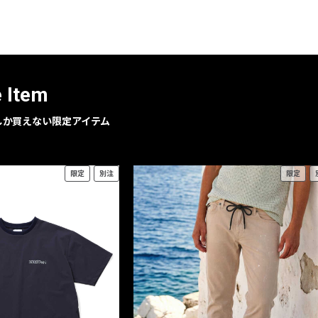
レコメンドアイテム
ピックアップアイテム
フォーカスブランド
セールおすすめアイテム
e Item
人気アイテム TOP 15
geでしか買えない限定アイテム
限定
別注
限定