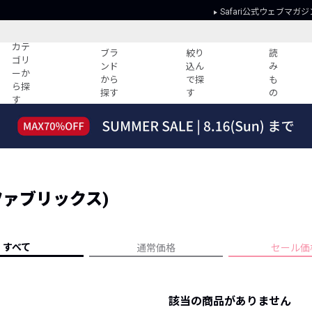
Safari公式ウェブマガジ
カテ
ブラ
絞り
読
ゴリ
ンド
込ん
み
ーか
から
で探
も
ら探
探す
す
の
す
読みもの
ガイド
ー
すべての記事
ショッピング
2026年のイチオシTシャツ！
初めての方
“WP”のイージーパンツを徹底解説&コ
Club Safari
ーデ紹介
ングファブリックス)
よくある質問
HOTなコーデ TOP20
会社概要
ディネート
新ブランドご紹介！
会員利用規約
すべて
通常価格
セール価
人気記事ランキング
プライバシー
バイヤーズ レコメンド
特定商取引に
今週の別注アイテム
該当の商品がありません
ウィークリーコーデ