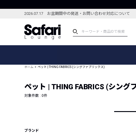
2026.07.17 お盆期間中の発送・お問い合わせ対応について
アイテム
スペシャル
カテゴリーから探す
スペシャルフィーチャ
ホーム
ペット | THING FABRICS (シングファブリックス)
ブランドから探す
特集記事
絞り込んで探す
ペット | THING FABRICS (シ
新着アイテム
コーディネート
編集部のおすすめアイテム
対象件数 :
0
件
編集部のおすすめコー
ランキング
雑誌・カタログ掲載アイテム
セール
ブランド