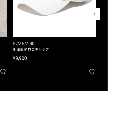
MUTA MARINE
CROSSLEY
ム
別注限定 ロゴキャップ
別注限定 ノースリ
¥9,900
¥8,580
40%OFF