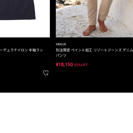
YANUK
コーデュラナイロン 半袖ラッ
別注限定 ペイント加工 リゾートジーンズ デニ
パンツ
¥18,150
50%OFF