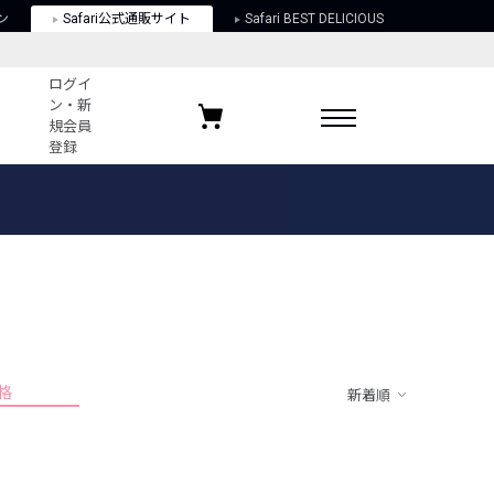
ン
Safari公式通販サイト
Safari BEST DELICIOUS
ログイ
ン・新
規会員
登録
ログイン・新規会員登録
お気に入りアイテム
ガイド
お気に入りブランド
お気に入り記事
最近チェックしたアイテム
格
新着順
ポリシー
関する法律