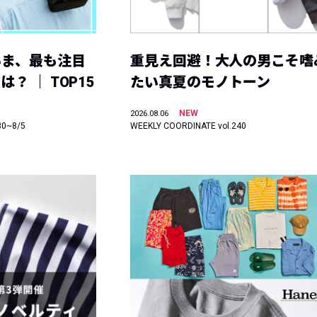
いま、最も注目
重見え回避！大人の男こそ嗜
？ ｜ TOP15
たい真夏のモノトーン
NEW
2026.08.06
30~8/5
WEEKLY COORDINATE vol.240