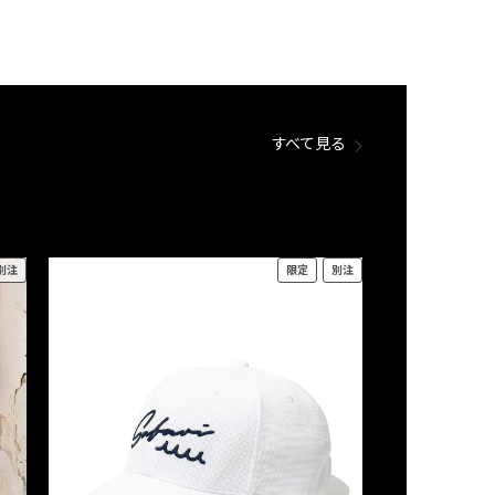
すべて見る
別注
限定
別注