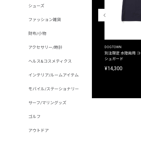
シューズ
ファッション雑貨
財布/小物
アクセサリー/時計
THE DUFFER OF ST.GEORGE
DOGTOWN
別注限定 ピグメントダイ バックプリント サーフ
別注限定 水陸両用 
プリントTシャツ
シュガード
ヘルス&コスメティクス
¥9,900
¥14,300
インテリア/ルームアイテム
モバイル/ステーショナリー
サーフ/マリングッズ
ゴルフ
アウトドア