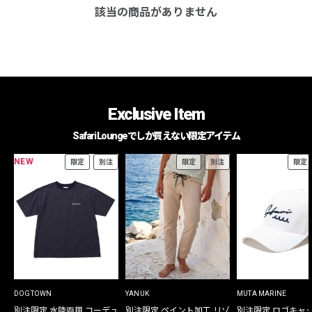
該当の商品がありません
Exclusive Item
Safari Loungeでしか買えない限定アイテム
NEW
限定
別注
限定
別注
限定
DOGTOWN
YANUK
MUTA MARINE
別注限定 水陸両用 コーデュ
別注限定 ペイント加工 リゾ
別注限定 ロゴキャ